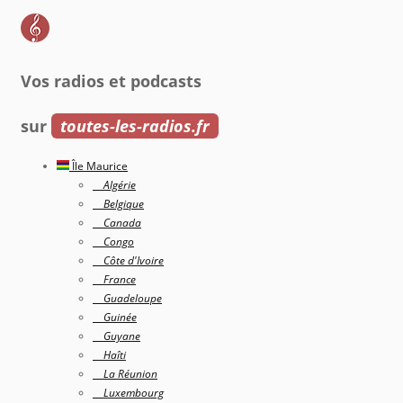
Vos radios et podcasts
sur
toutes-les-radios.fr
Île Maurice
Algérie
Belgique
Canada
Congo
Côte d'Ivoire
France
Guadeloupe
Guinée
Guyane
Haîti
La Réunion
Luxembourg