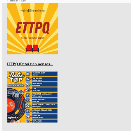
France Inter
ETTPQ (Et toi t'en penses...