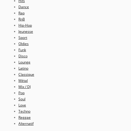
Hits
Dance
Rap
RnB
Hip-Hop
Jeunesse
Sport
Oldies
Funk
Disco
Lounge
Latino
Classique
Métal
Mix / DJ
Pop
Soul
Love
Techno
Reggae
Alternatif