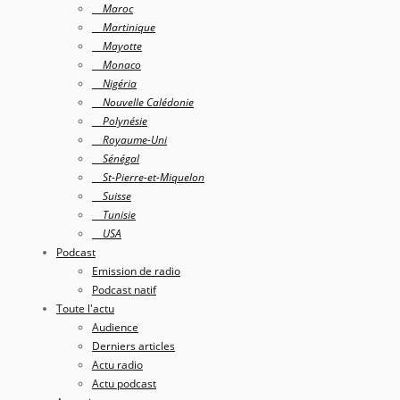
Maroc
Martinique
Mayotte
Monaco
Nigéria
Nouvelle Calédonie
Polynésie
Royaume-Uni
Sénégal
St-Pierre-et-Miquelon
Suisse
Tunisie
USA
Podcast
Emission de radio
Podcast natif
Toute l'actu
Audience
Derniers articles
Actu radio
Actu podcast