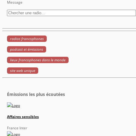
Message
radios francophones
podcast et émissions
lieux francophones dans le monde
site web unique
Émissions les plus écoutées
Affaires sensibles
France Inter