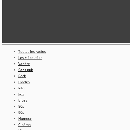
Toutes les radios
Les + écoutées
Variété
Sans pub
Rock
Électro
Info
Jazz
Blues
80s
90s
Humour
Cinéma