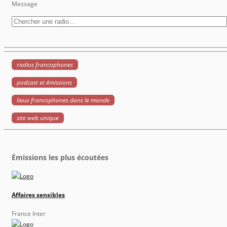
Message
radios francophones
podcast et émissions
lieux francophones dans le monde
site web unique
Émissions les plus écoutées
Affaires sensibles
France Inter