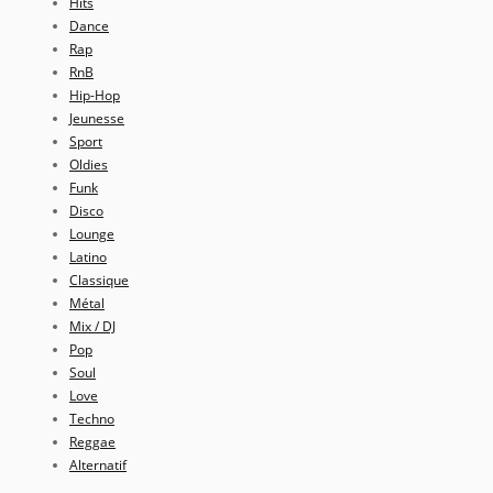
Hits
Dance
Rap
RnB
Hip-Hop
Jeunesse
Sport
Oldies
Funk
Disco
Lounge
Latino
Classique
Métal
Mix / DJ
Pop
Soul
Love
Techno
Reggae
Alternatif