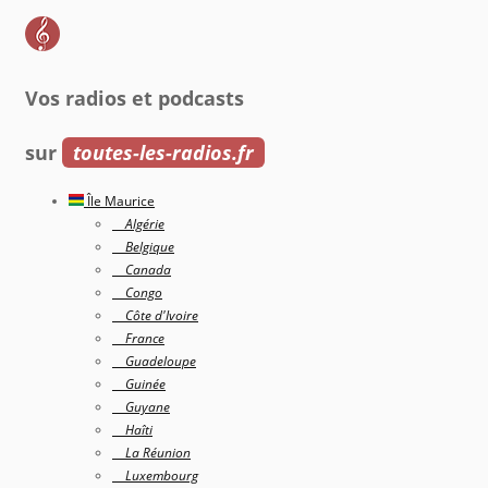
Vos radios et podcasts
sur
toutes-les-radios.fr
Île Maurice
Algérie
Belgique
Canada
Congo
Côte d'Ivoire
France
Guadeloupe
Guinée
Guyane
Haîti
La Réunion
Luxembourg