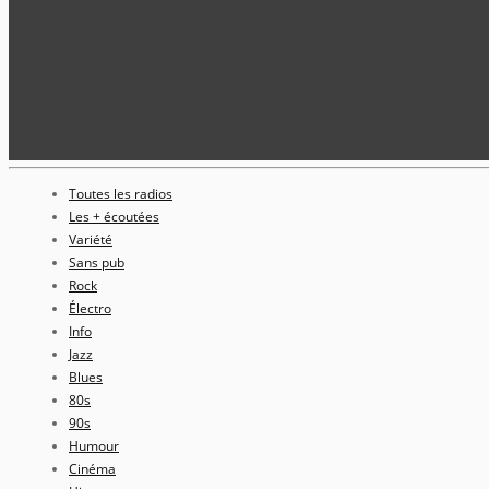
Toutes les radios
Les + écoutées
Variété
Sans pub
Rock
Électro
Info
Jazz
Blues
80s
90s
Humour
Cinéma