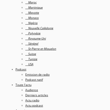
Maroc
Martinique
Mayotte
Monaco
Nigéria
Nouvelle Calédonie
Polynésie
Royaume-Uni
Sénégal
St-Pierre-et-Miquelon
Suisse
Tunisie
USA
Podcast
Emission de radio
Podcast natif
Toute l'actu
Audience
Derniers articles
Actu radio
Actu podcast