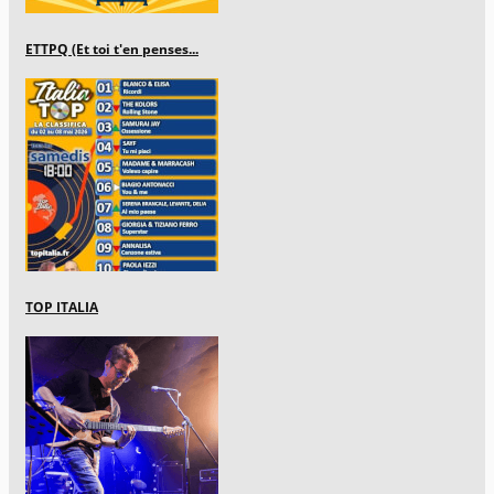
ETTPQ (Et toi t'en penses...
TOP ITALIA