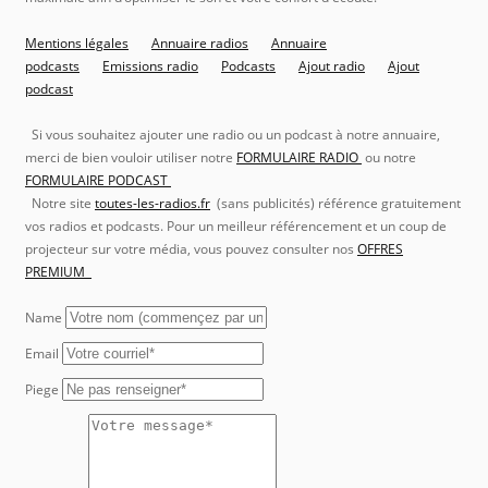
Mentions légales
Annuaire radios
Annuaire
podcasts
Emissions radio
Podcasts
Ajout radio
Ajout
podcast
Si vous souhaitez ajouter une radio ou un podcast à notre annuaire,
merci de bien vouloir utiliser notre
FORMULAIRE RADIO
ou notre
FORMULAIRE PODCAST
Notre site
toutes-les-radios.fr
(sans publicités) référence gratuitement
vos radios et podcasts. Pour un meilleur référencement et un coup de
projecteur sur votre média, vous pouvez consulter nos
OFFRES
PREMIUM
Name
Email
Piege