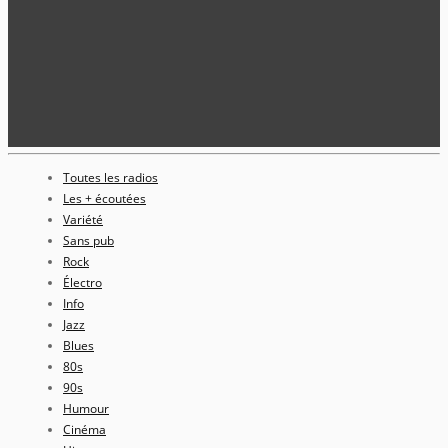
Toutes les radios
Les + écoutées
Variété
Sans pub
Rock
Électro
Info
Jazz
Blues
80s
90s
Humour
Cinéma