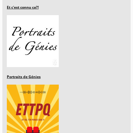
Et c'est connu ça?!
Portraits de Génies