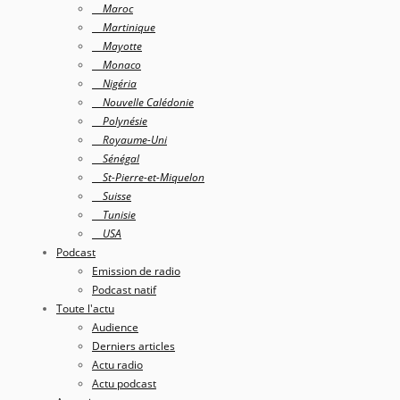
Maroc
Martinique
Mayotte
Monaco
Nigéria
Nouvelle Calédonie
Polynésie
Royaume-Uni
Sénégal
St-Pierre-et-Miquelon
Suisse
Tunisie
USA
Podcast
Emission de radio
Podcast natif
Toute l'actu
Audience
Derniers articles
Actu radio
Actu podcast