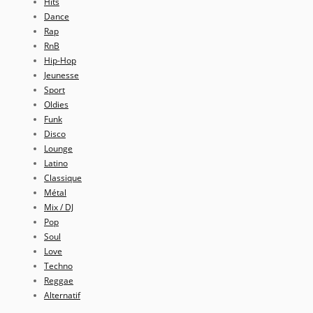
Hits
Dance
Rap
RnB
Hip-Hop
Jeunesse
Sport
Oldies
Funk
Disco
Lounge
Latino
Classique
Métal
Mix / DJ
Pop
Soul
Love
Techno
Reggae
Alternatif