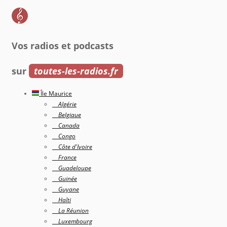
Vos radios et podcasts
sur
toutes-les-radios.fr
Île Maurice
Algérie
Belgique
Canada
Congo
Côte d'Ivoire
France
Guadeloupe
Guinée
Guyane
Haîti
La Réunion
Luxembourg