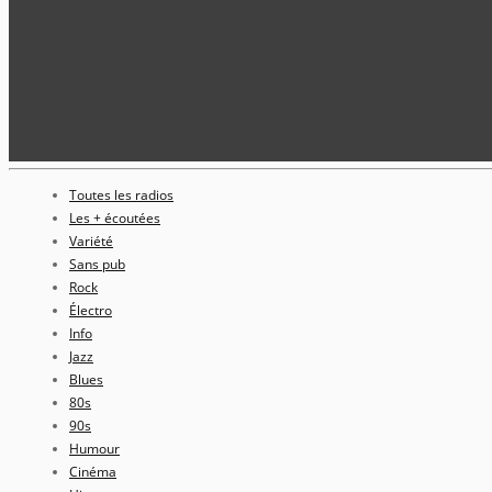
Toutes les radios
Les + écoutées
Variété
Sans pub
Rock
Électro
Info
Jazz
Blues
80s
90s
Humour
Cinéma