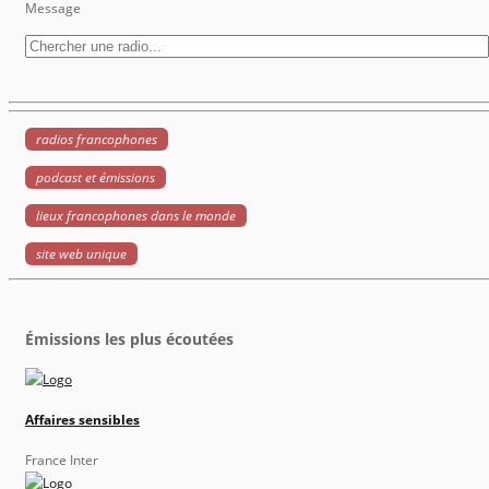
Message
radios francophones
podcast et émissions
lieux francophones dans le monde
site web unique
Émissions les plus écoutées
Affaires sensibles
France Inter