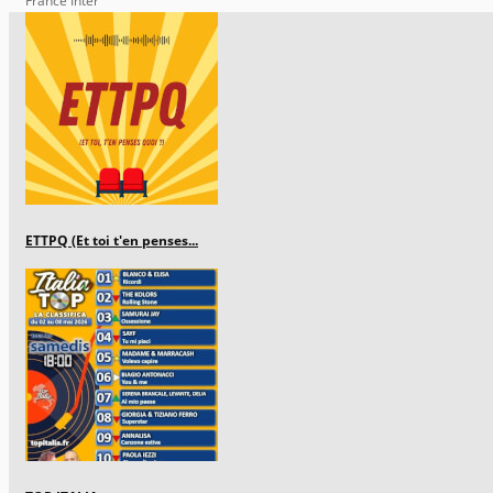
France Inter
ETTPQ (Et toi t'en penses...