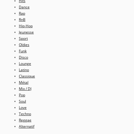
Hits
Dance
Rap
RnB
Hip-Hop
Jeunesse
Sport
Oldies
Funk
Disco
Lounge
Latino
Classique
Métal
Mix / DJ
Pop
Soul
Love
Techno
Reggae
Alternatif