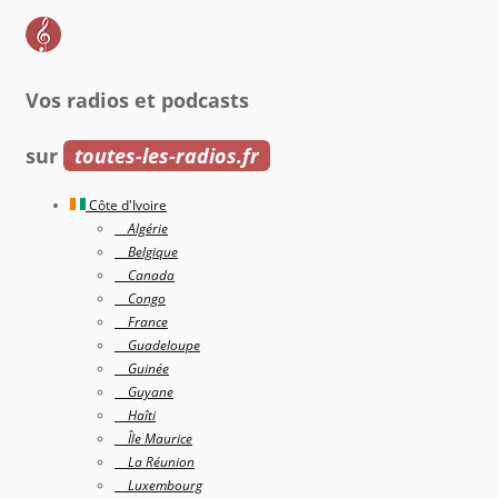
Vos radios et podcasts
sur
toutes-les-radios.fr
Côte d'Ivoire
Algérie
Belgique
Canada
Congo
France
Guadeloupe
Guinée
Guyane
Haîti
Île Maurice
La Réunion
Luxembourg