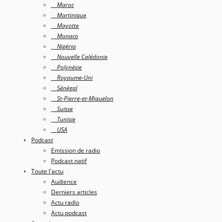
Maroc
Martinique
Mayotte
Monaco
Nigéria
Nouvelle Calédonie
Polynésie
Royaume-Uni
Sénégal
St-Pierre-et-Miquelon
Suisse
Tunisie
USA
Podcast
Emission de radio
Podcast natif
Toute l'actu
Audience
Derniers articles
Actu radio
Actu podcast