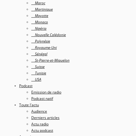
Maroc
Martinique
Mayotte
Monaco
Nigéria
Nouvelle Calédonie
Polynésie
Royaume-Uni
Sénégal
St-Pierre-et-Miquelon
Suisse
Tunisie
USA
Podcast
Emission de radio
Podcast natif
Toute l'actu
Audience
Derniers articles
Actu radio
Actu podcast