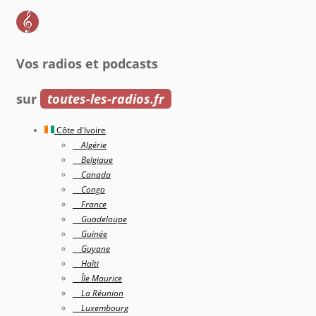
Vos radios et podcasts
sur
toutes-les-radios.fr
Côte d'Ivoire
Algérie
Belgique
Canada
Congo
France
Guadeloupe
Guinée
Guyane
Haîti
Île Maurice
La Réunion
Luxembourg