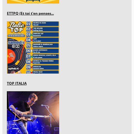
ETTPQ (Et toi t'en penses...
TOP ITALIA