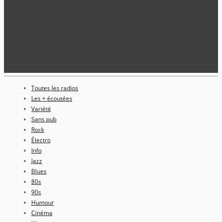
Toutes les radios
Les + écoutées
Variété
Sans pub
Rock
Électro
Info
Jazz
Blues
80s
90s
Humour
Cinéma