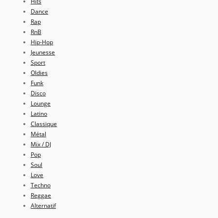
Hits
Dance
Rap
RnB
Hip-Hop
Jeunesse
Sport
Oldies
Funk
Disco
Lounge
Latino
Classique
Métal
Mix / DJ
Pop
Soul
Love
Techno
Reggae
Alternatif