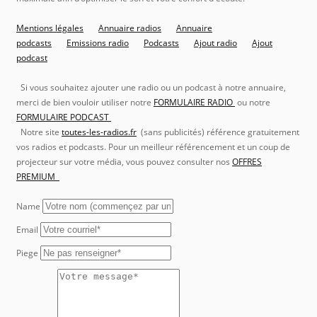
Mentions légales
Annuaire radios
Annuaire
podcasts
Emissions radio
Podcasts
Ajout radio
Ajout
podcast
Si vous souhaitez ajouter une radio ou un podcast à notre annuaire,
merci de bien vouloir utiliser notre
FORMULAIRE RADIO
ou notre
FORMULAIRE PODCAST
Notre site
toutes-les-radios.fr
(sans publicités) référence gratuitement
vos radios et podcasts. Pour un meilleur référencement et un coup de
projecteur sur votre média, vous pouvez consulter nos
OFFRES
PREMIUM
Name
Email
Piege