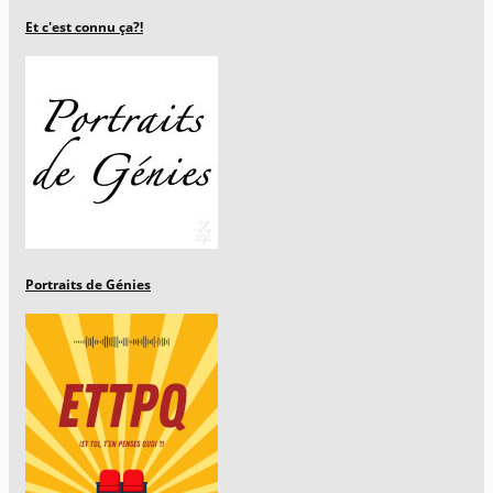
Et c'est connu ça?!
Portraits de Génies