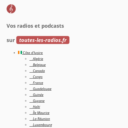
Vos radios et podcasts
sur
toutes-les-radios.fr
Côte d'Ivoire
Algérie
Belgique
Canada
Congo
France
Guadeloupe
Guinée
Guyane
Haîti
Île Maurice
La Réunion
Luxembourg