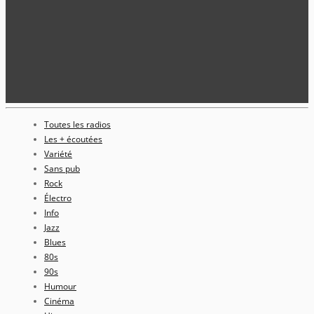
Toutes les radios
Les + écoutées
Variété
Sans pub
Rock
Électro
Info
Jazz
Blues
80s
90s
Humour
Cinéma