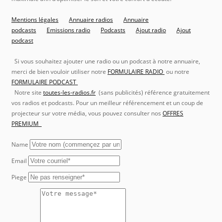
Mentions légales
Annuaire radios
Annuaire
podcasts
Emissions radio
Podcasts
Ajout radio
Ajout
podcast
Si vous souhaitez ajouter une radio ou un podcast à notre annuaire,
merci de bien vouloir utiliser notre
FORMULAIRE RADIO
ou notre
FORMULAIRE PODCAST
Notre site
toutes-les-radios.fr
(sans publicités) référence gratuitement
vos radios et podcasts. Pour un meilleur référencement et un coup de
projecteur sur votre média, vous pouvez consulter nos
OFFRES
PREMIUM
Name
Email
Piege