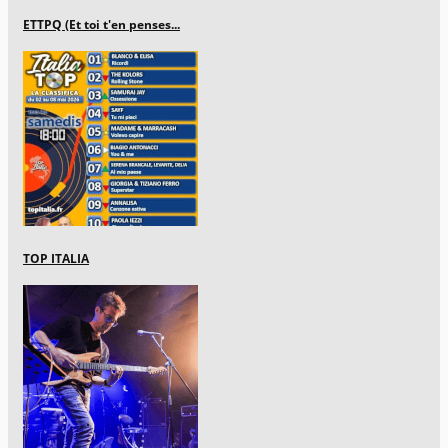
ETTPQ (Et toi t'en penses...
TOP ITALIA