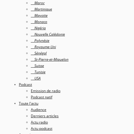
Maroc
Martinique
Mayotte
Monaco
Nigéria
Nouvelle Calédonie
Polynésie
Royaume-Uni
Sénégal
St-Pierre-et-Miquelon
Suisse
Tunisie
USA
Podcast
Emission de radio
Podcast natif
Toute l'actu
Audience
Derniers articles
Actu radio
Actu podcast