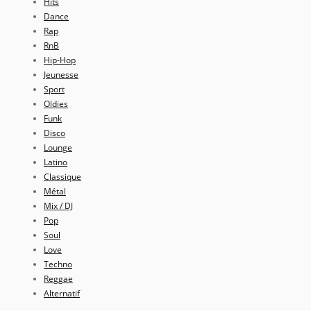
Hits
Dance
Rap
RnB
Hip-Hop
Jeunesse
Sport
Oldies
Funk
Disco
Lounge
Latino
Classique
Métal
Mix / DJ
Pop
Soul
Love
Techno
Reggae
Alternatif