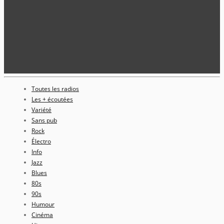
Toutes les radios
Les + écoutées
Variété
Sans pub
Rock
Électro
Info
Jazz
Blues
80s
90s
Humour
Cinéma