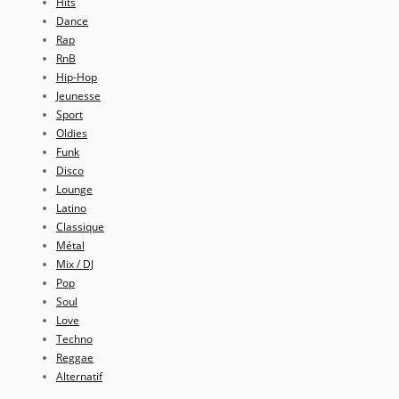
Hits
Dance
Rap
RnB
Hip-Hop
Jeunesse
Sport
Oldies
Funk
Disco
Lounge
Latino
Classique
Métal
Mix / DJ
Pop
Soul
Love
Techno
Reggae
Alternatif