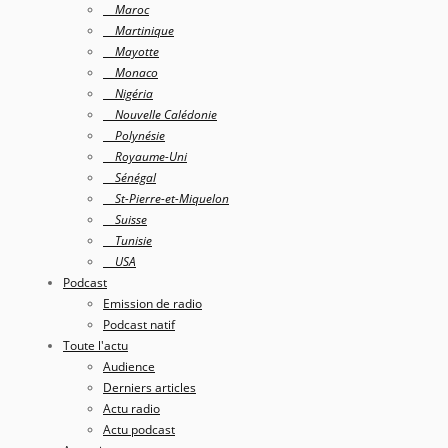
Maroc
Martinique
Mayotte
Monaco
Nigéria
Nouvelle Calédonie
Polynésie
Royaume-Uni
Sénégal
St-Pierre-et-Miquelon
Suisse
Tunisie
USA
Podcast
Emission de radio
Podcast natif
Toute l'actu
Audience
Derniers articles
Actu radio
Actu podcast