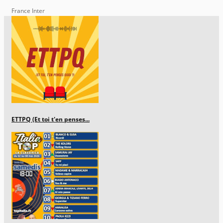
France Inter
ETTPQ (Et toi t'en penses...