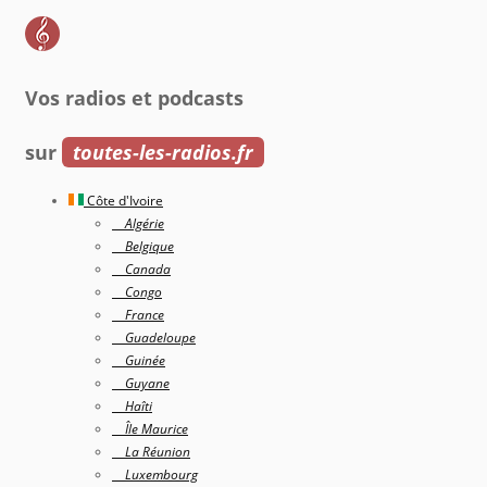
Vos radios et podcasts
sur
toutes-les-radios.fr
Côte d'Ivoire
Algérie
Belgique
Canada
Congo
France
Guadeloupe
Guinée
Guyane
Haîti
Île Maurice
La Réunion
Luxembourg