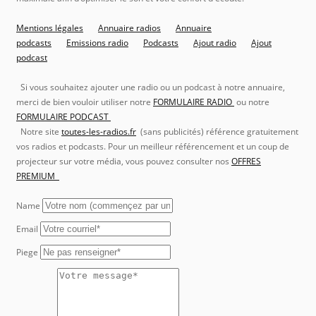
Mentions légales
Annuaire radios
Annuaire
podcasts
Emissions radio
Podcasts
Ajout radio
Ajout
podcast
Si vous souhaitez ajouter une radio ou un podcast à notre annuaire,
merci de bien vouloir utiliser notre
FORMULAIRE RADIO
ou notre
FORMULAIRE PODCAST
Notre site
toutes-les-radios.fr
(sans publicités) référence gratuitement
vos radios et podcasts. Pour un meilleur référencement et un coup de
projecteur sur votre média, vous pouvez consulter nos
OFFRES
PREMIUM
Name
Email
Piege