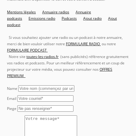
Mentions légales
Annuaire radios
Annuaire
podcasts
Emissions radio
Podcasts
Ajout radio
Ajout
podcast
Si vous souhaitez ajouter une radio ou un podcast à notre annuaire,
merci de bien vouloir utiliser notre
FORMULAIRE RADIO
ou notre
FORMULAIRE PODCAST
Notre site
toutes-les-radios.fr
(sans publicités) référence gratuitement
vos radios et podcasts. Pour un meilleur référencement et un coup de
projecteur sur votre média, vous pouvez consulter nos
OFFRES
PREMIUM
Name
Email
Piege