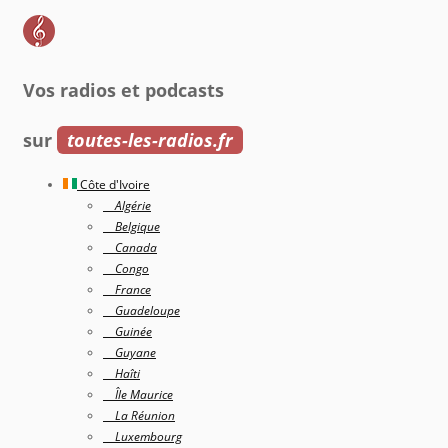
Vos radios et podcasts
sur
toutes-les-radios.fr
Côte d'Ivoire
Algérie
Belgique
Canada
Congo
France
Guadeloupe
Guinée
Guyane
Haîti
Île Maurice
La Réunion
Luxembourg