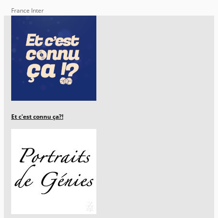
France Inter
Et c'est connu ça?!