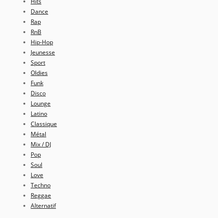
Hits
Dance
Rap
RnB
Hip-Hop
Jeunesse
Sport
Oldies
Funk
Disco
Lounge
Latino
Classique
Métal
Mix / DJ
Pop
Soul
Love
Techno
Reggae
Alternatif