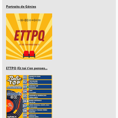
Portraits de Génies
ETTPQ (Et toi t'en penses...