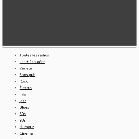
Toutes les radios
Les + écoutées
Variété
Sans pub
Rock
Électro
Info
Jazz
Blues
80s
90s
Humour
Cinéma