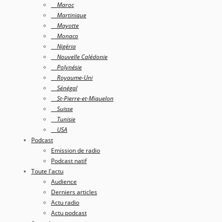
Maroc
Martinique
Mayotte
Monaco
Nigéria
Nouvelle Calédonie
Polynésie
Royaume-Uni
Sénégal
St-Pierre-et-Miquelon
Suisse
Tunisie
USA
Podcast
Emission de radio
Podcast natif
Toute l'actu
Audience
Derniers articles
Actu radio
Actu podcast