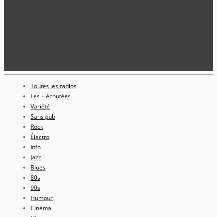
Toutes les radios
Les + écoutées
Variété
Sans pub
Rock
Électro
Info
Jazz
Blues
80s
90s
Humour
Cinéma