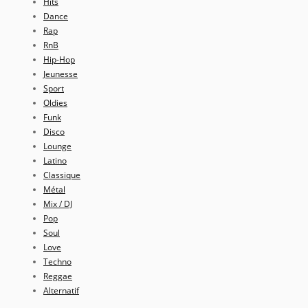
Hits
Dance
Rap
RnB
Hip-Hop
Jeunesse
Sport
Oldies
Funk
Disco
Lounge
Latino
Classique
Métal
Mix / DJ
Pop
Soul
Love
Techno
Reggae
Alternatif