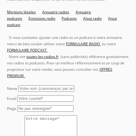
Mentions légales
Annuaire radios
Annuaire
podcasts
Emissions radio
Podcasts
Ajout radio
Ajout
podcast
Si vous souhaitez ajouter une radio ou un podcast à notre annuaire,
merci de bien vouloir utiliser notre
FORMULAIRE RADIO
ou notre
FORMULAIRE PODCAST
Notre site
toutes-les-radios.fr
(sans publicités) référence gratuitement
vos radios et podcasts. Pour un meilleur référencement et un coup de
projecteur sur votre média, vous pouvez consulter nos
OFFRES
PREMIUM
Name
Email
Piege