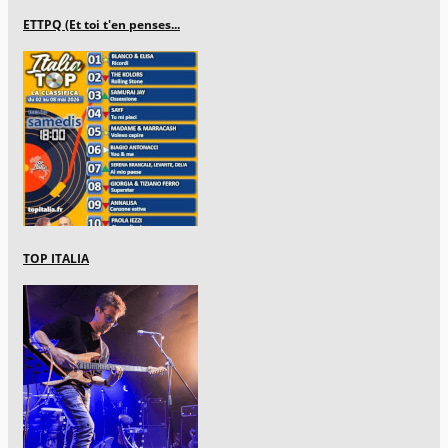
ETTPQ (Et toi t'en penses...
TOP ITALIA