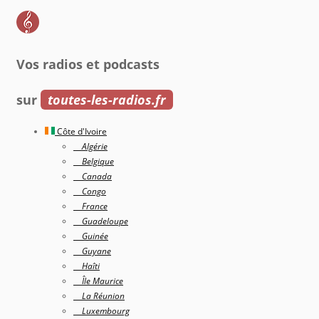
Vos radios et podcasts
sur
toutes-les-radios.fr
Côte d'Ivoire
Algérie
Belgique
Canada
Congo
France
Guadeloupe
Guinée
Guyane
Haîti
Île Maurice
La Réunion
Luxembourg