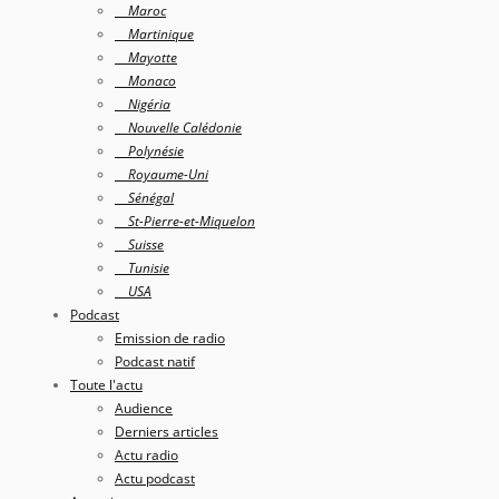
Maroc
Martinique
Mayotte
Monaco
Nigéria
Nouvelle Calédonie
Polynésie
Royaume-Uni
Sénégal
St-Pierre-et-Miquelon
Suisse
Tunisie
USA
Podcast
Emission de radio
Podcast natif
Toute l'actu
Audience
Derniers articles
Actu radio
Actu podcast