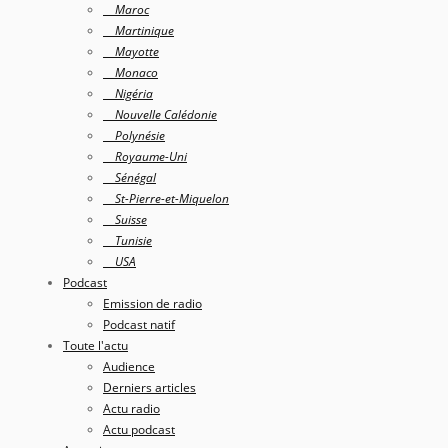
Maroc
Martinique
Mayotte
Monaco
Nigéria
Nouvelle Calédonie
Polynésie
Royaume-Uni
Sénégal
St-Pierre-et-Miquelon
Suisse
Tunisie
USA
Podcast
Emission de radio
Podcast natif
Toute l'actu
Audience
Derniers articles
Actu radio
Actu podcast