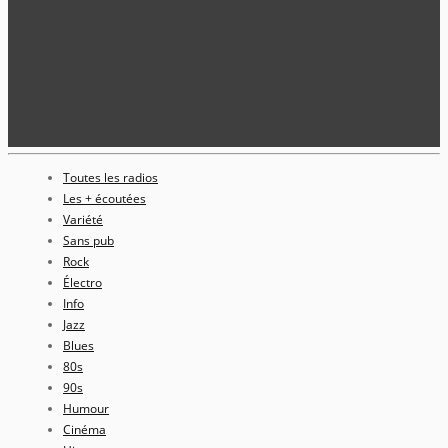
Toutes les radios
Les + écoutées
Variété
Sans pub
Rock
Électro
Info
Jazz
Blues
80s
90s
Humour
Cinéma