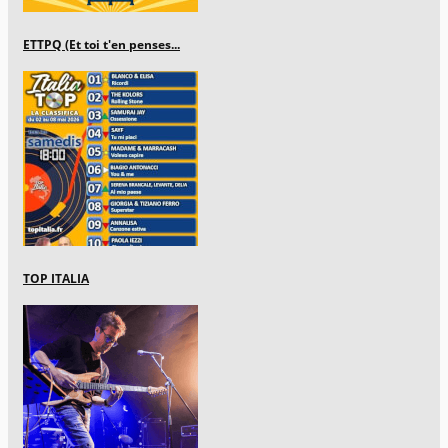
ETTPQ (Et toi t'en penses...
TOP ITALIA