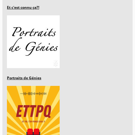
Et c'est connu ça?!
Portraits de Génies