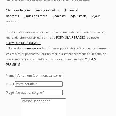
Mentions légales
Annuaire radios
Annuaire
podcasts
Emissions radio
Podcasts
Ajout radio
Ajout
podcast
Si vous souhaitez ajouter une radio ou un podcast à notre annuaire,
merci de bien vouloir utiliser notre
FORMULAIRE RADIO
ou notre
FORMULAIRE PODCAST
Notre site
toutes-les-radios.fr
(sans publicités) référence gratuitement
vos radios et podcasts. Pour un meilleur référencement et un coup de
projecteur sur votre média, vous pouvez consulter nos
OFFRES
PREMIUM
Name
Email
Piege