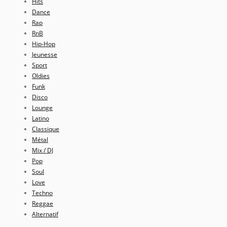
Hits
Dance
Rap
RnB
Hip-Hop
Jeunesse
Sport
Oldies
Funk
Disco
Lounge
Latino
Classique
Métal
Mix / DJ
Pop
Soul
Love
Techno
Reggae
Alternatif