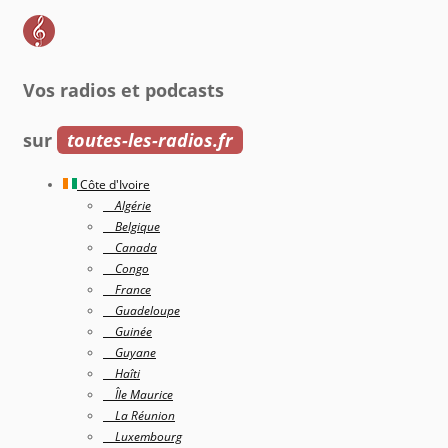
Vos radios et podcasts
sur
toutes-les-radios.fr
Côte d'Ivoire
Algérie
Belgique
Canada
Congo
France
Guadeloupe
Guinée
Guyane
Haîti
Île Maurice
La Réunion
Luxembourg