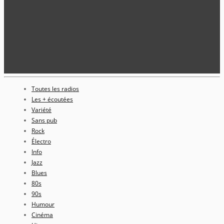
Toutes les radios
Les + écoutées
Variété
Sans pub
Rock
Électro
Info
Jazz
Blues
80s
90s
Humour
Cinéma