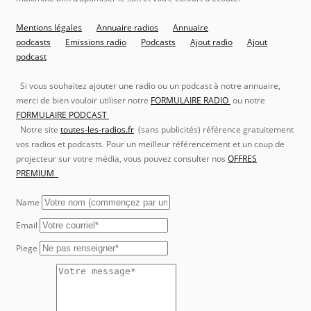
Mentions légales
Annuaire radios
Annuaire
podcasts
Emissions radio
Podcasts
Ajout radio
Ajout
podcast
Si vous souhaitez ajouter une radio ou un podcast à notre annuaire,
merci de bien vouloir utiliser notre
FORMULAIRE RADIO
ou notre
FORMULAIRE PODCAST
Notre site
toutes-les-radios.fr
(sans publicités) référence gratuitement
vos radios et podcasts. Pour un meilleur référencement et un coup de
projecteur sur votre média, vous pouvez consulter nos
OFFRES
PREMIUM
Name
Email
Piege