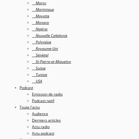
Maroc
Martinique
Mayotte
Monaco
Nigéria
Nouvelle Calédonie
Polynésie
Royaume-Uni
Sénégal
St-Pierre-et-Miquelon
Suisse
Tunisie
USA
Podcast
Emission de radio
Podcast natif
Toute l'actu
Audience
Derniers articles
Actu radio
Actu podcast