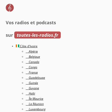
Vos radios et podcasts
sur
toutes-les-radios.fr
Côte d'Ivoire
Algérie
Belgique
Canada
Congo
France
Guadeloupe
Guinée
Guyane
Haîti
Île Maurice
La Réunion
Luxembourg