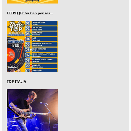
ETTPQ (Et toi t'en penses...
TOP ITALIA