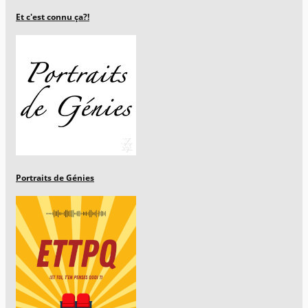
Et c'est connu ça?!
Portraits de Génies