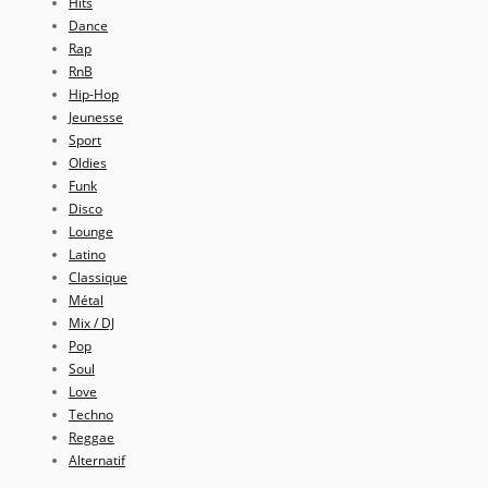
Hits
Dance
Rap
RnB
Hip-Hop
Jeunesse
Sport
Oldies
Funk
Disco
Lounge
Latino
Classique
Métal
Mix / DJ
Pop
Soul
Love
Techno
Reggae
Alternatif