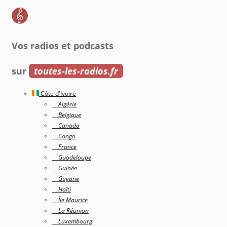
Vos radios et podcasts
sur
toutes-les-radios.fr
Côte d'Ivoire
Algérie
Belgique
Canada
Congo
France
Guadeloupe
Guinée
Guyane
Haîti
Île Maurice
La Réunion
Luxembourg