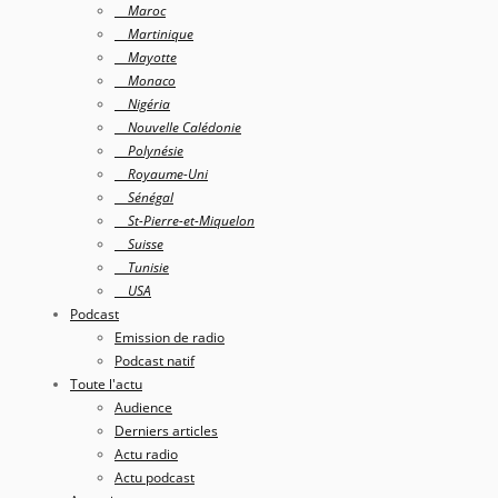
Maroc
Martinique
Mayotte
Monaco
Nigéria
Nouvelle Calédonie
Polynésie
Royaume-Uni
Sénégal
St-Pierre-et-Miquelon
Suisse
Tunisie
USA
Podcast
Emission de radio
Podcast natif
Toute l'actu
Audience
Derniers articles
Actu radio
Actu podcast