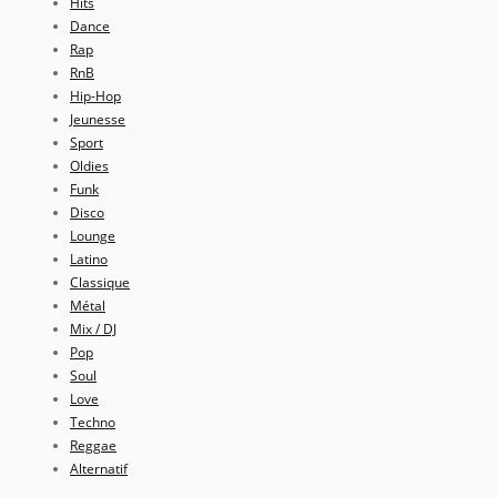
Hits
Dance
Rap
RnB
Hip-Hop
Jeunesse
Sport
Oldies
Funk
Disco
Lounge
Latino
Classique
Métal
Mix / DJ
Pop
Soul
Love
Techno
Reggae
Alternatif