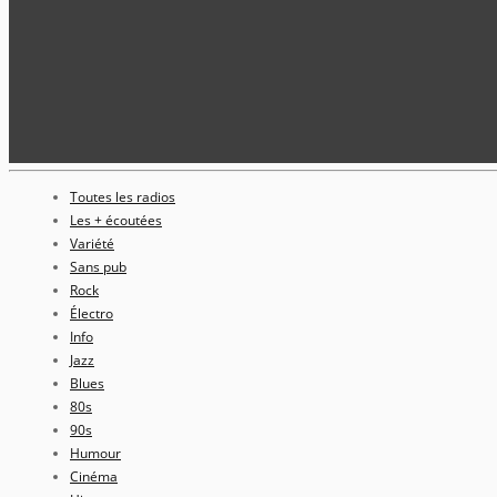
Toutes les radios
Les + écoutées
Variété
Sans pub
Rock
Électro
Info
Jazz
Blues
80s
90s
Humour
Cinéma