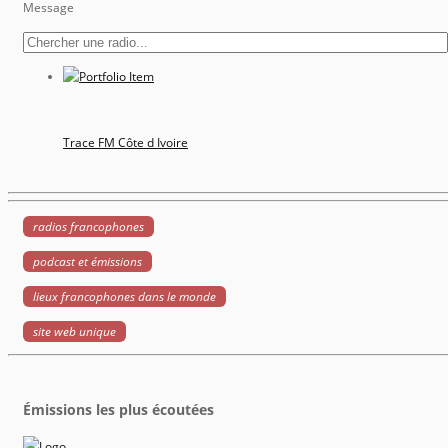
Message
Trace FM Côte d Ivoire
radios francophones
podcast et émissions
lieux francophones dans le monde
site web unique
Émissions les plus écoutées