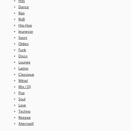
Hits
Dance
Rap
RnB
Hip-Hop
Jeunesse
Sport
Oldies
Funk
Disco
Lounge
Latino
Classique
Métal
Mix / DJ
Pop
Soul
Love
Techno
Reggae
Alternatif