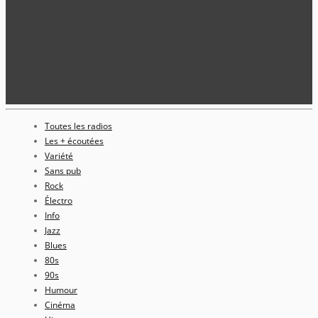
Toutes les radios
Les + écoutées
Variété
Sans pub
Rock
Électro
Info
Jazz
Blues
80s
90s
Humour
Cinéma