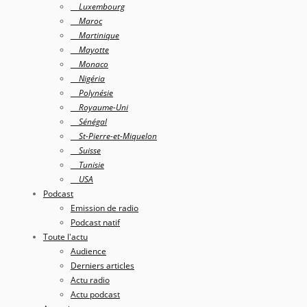
Luxembourg
Maroc
Martinique
Mayotte
Monaco
Nigéria
Polynésie
Royaume-Uni
Sénégal
St-Pierre-et-Miquelon
Suisse
Tunisie
USA
Podcast
Emission de radio
Podcast natif
Toute l'actu
Audience
Derniers articles
Actu radio
Actu podcast