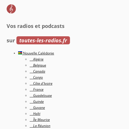
Vos radios et podcasts
sur
toutes-les-radios.fr
Nouvelle Calédonie
Algérie
Belgique
Canada
Congo
Côte d'Ivoire
France
Guadeloupe
Guinée
Guyane
Haîti
Île Maurice
La Réunion