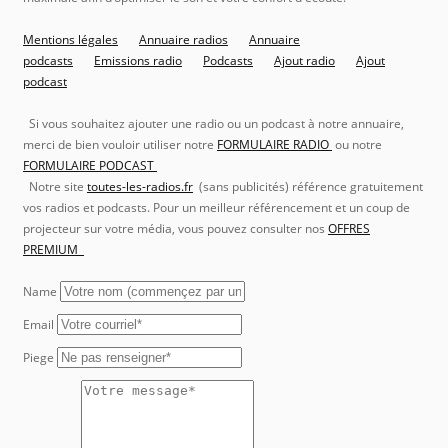
Mentions légales
Annuaire radios
Annuaire
podcasts
Emissions radio
Podcasts
Ajout radio
Ajout
podcast
Si vous souhaitez ajouter une radio ou un podcast à notre annuaire,
merci de bien vouloir utiliser notre
FORMULAIRE RADIO
ou notre
FORMULAIRE PODCAST
Notre site
toutes-les-radios.fr
(sans publicités) référence gratuitement
vos radios et podcasts. Pour un meilleur référencement et un coup de
projecteur sur votre média, vous pouvez consulter nos
OFFRES
PREMIUM
Name
Email
Piege