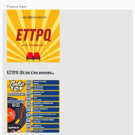
France Inter
ETTPQ (Et toi t'en penses...