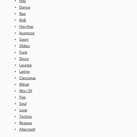
Hits
Dance
Rap
RnB
Hip-Hop
Jeunesse
Sport
Oldies
Funk
Disco
Lounge
Latino
Classique
Métal
Mix / DJ
Pop
Soul
Love
Techno
Reggae
Alternatif