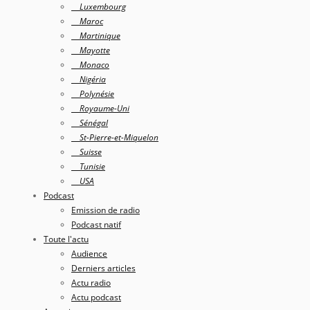
Luxembourg
Maroc
Martinique
Mayotte
Monaco
Nigéria
Polynésie
Royaume-Uni
Sénégal
St-Pierre-et-Miquelon
Suisse
Tunisie
USA
Podcast
Emission de radio
Podcast natif
Toute l'actu
Audience
Derniers articles
Actu radio
Actu podcast