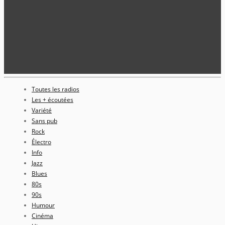
Toutes les radios
Les + écoutées
Variété
Sans pub
Rock
Électro
Info
Jazz
Blues
80s
90s
Humour
Cinéma