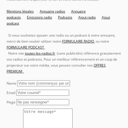
Mentions légales
Annuaire radios
Annuaire
podcasts
Emissions radio
Podcasts
Ajout radio
Ajout
podcast
Si vous souhaitez ajouter une radio ou un podcast à notre annuaire,
merci de bien vouloir utiliser notre
FORMULAIRE RADIO
ou notre
FORMULAIRE PODCAST
Notre site
toutes-les-radios.fr
(sans publicités) référence gratuitement
vos radios et podcasts. Pour un meilleur référencement et un coup de
projecteur sur votre média, vous pouvez consulter nos
OFFRES
PREMIUM
Name
Email
Piege