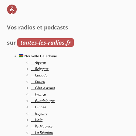
Vos radios et podcasts
sur
toutes-les-radios.fr
Nouvelle Calédonie
Algérie
Belgique
Canada
Congo
Côte d'Ivoire
France
Guadeloupe
Guinée
Guyane
Haîti
Île Maurice
La Réunion