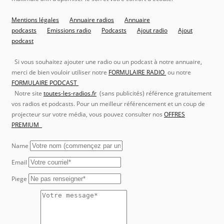
Mentions légales
Annuaire radios
Annuaire
podcasts
Emissions radio
Podcasts
Ajout radio
Ajout
podcast
Si vous souhaitez ajouter une radio ou un podcast à notre annuaire,
merci de bien vouloir utiliser notre
FORMULAIRE RADIO
ou notre
FORMULAIRE PODCAST
Notre site
toutes-les-radios.fr
(sans publicités) référence gratuitement
vos radios et podcasts. Pour un meilleur référencement et un coup de
projecteur sur votre média, vous pouvez consulter nos
OFFRES
PREMIUM
Name
Email
Piege