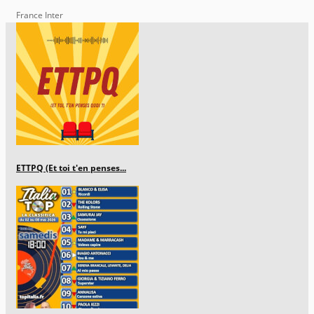
France Inter
ETTPQ (Et toi t'en penses...