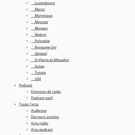
Luxembourg
Maroc
Martinique
Mayotte
Monaco
Nigéria
Polynésie
Royaume-Uni
Sénégal
St-Pierre-et-Miquelon
Suisse
Tunisie
USA
Podcast
Emission de radio
Podcast natif
Toute l'actu
Audience
Derniers articles
Actu radio
Actu podcast