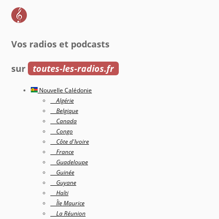
Vos radios et podcasts
sur
toutes-les-radios.fr
Nouvelle Calédonie
Algérie
Belgique
Canada
Congo
Côte d'Ivoire
France
Guadeloupe
Guinée
Guyane
Haîti
Île Maurice
La Réunion