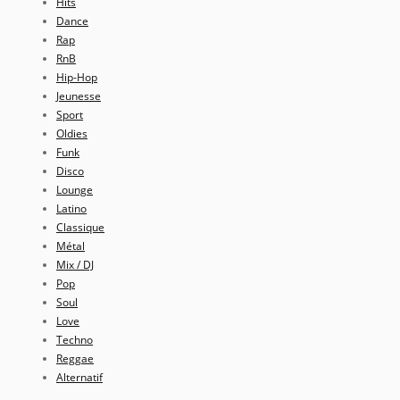
Hits
Dance
Rap
RnB
Hip-Hop
Jeunesse
Sport
Oldies
Funk
Disco
Lounge
Latino
Classique
Métal
Mix / DJ
Pop
Soul
Love
Techno
Reggae
Alternatif