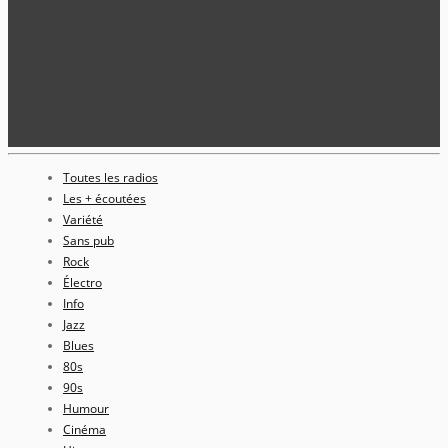
Toutes les radios
Les + écoutées
Variété
Sans pub
Rock
Électro
Info
Jazz
Blues
80s
90s
Humour
Cinéma