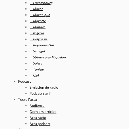
Luxembourg
Maroc
Martinique
Mayotte
Monaco
Nigéria
Polynésie
Royaume-Uni
Sénégal
St-Pierre-et-Miquelon
Suisse
Tunisie
USA
Podcast
Emission de radio
Podcast natif
Toute l'actu
Audience
Derniers articles
Actu radio
Actu podcast