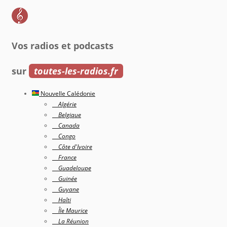
Vos radios et podcasts
sur
toutes-les-radios.fr
Nouvelle Calédonie
Algérie
Belgique
Canada
Congo
Côte d'Ivoire
France
Guadeloupe
Guinée
Guyane
Haîti
Île Maurice
La Réunion