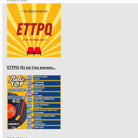
France Inter
ETTPQ (Et toi t'en penses...