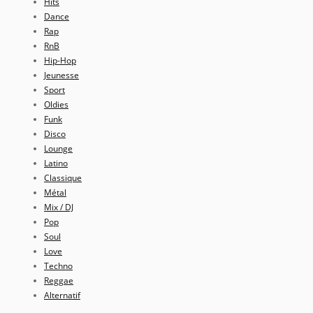
Hits
Dance
Rap
RnB
Hip-Hop
Jeunesse
Sport
Oldies
Funk
Disco
Lounge
Latino
Classique
Métal
Mix / DJ
Pop
Soul
Love
Techno
Reggae
Alternatif