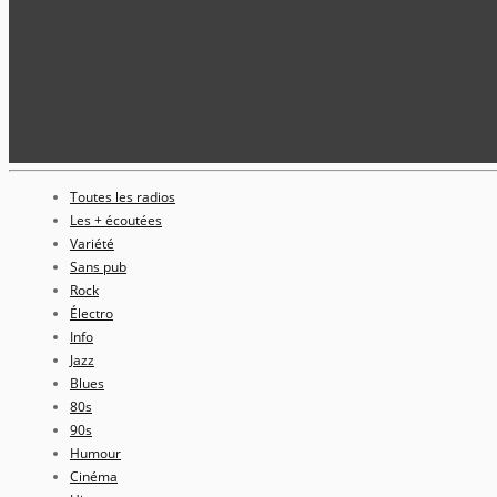
Toutes les radios
Les + écoutées
Variété
Sans pub
Rock
Électro
Info
Jazz
Blues
80s
90s
Humour
Cinéma