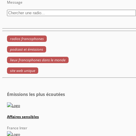
Message
radios francophones
podcast et émissions
lieux francophones dans le monde
site web unique
Émissions les plus écoutées
Affaires sensibles
France Inter