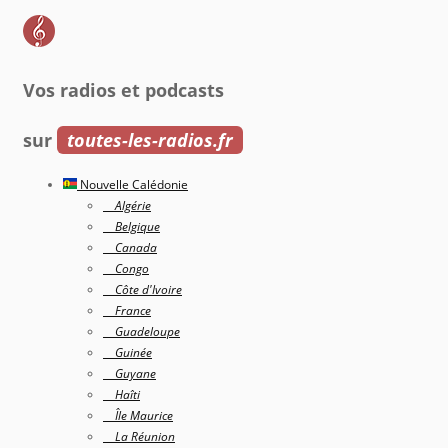
Vos radios et podcasts
sur
toutes-les-radios.fr
Nouvelle Calédonie
Algérie
Belgique
Canada
Congo
Côte d'Ivoire
France
Guadeloupe
Guinée
Guyane
Haîti
Île Maurice
La Réunion