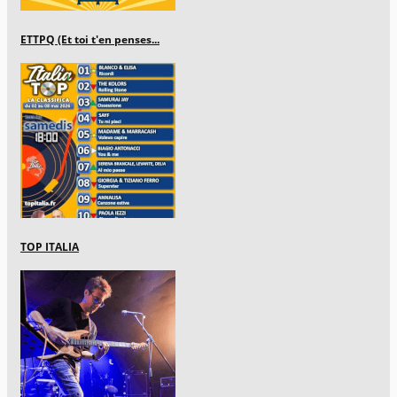
ETTPQ (Et toi t'en penses...
TOP ITALIA