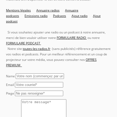
Mentions légales
Annuaire radios
Annuaire
podcasts
Emissions radio
Podcasts
Ajout radio
Ajout
podcast
Si vous souhaitez ajouter une radio ou un podcast à notre annuaire,
merci de bien vouloir utiliser notre
FORMULAIRE RADIO
ou notre
FORMULAIRE PODCAST
Notre site
toutes-les-radios.fr
(sans publicités) référence gratuitement
vos radios et podcasts. Pour un meilleur référencement et un coup de
projecteur sur votre média, vous pouvez consulter nos
OFFRES
PREMIUM
Name
Email
Piege