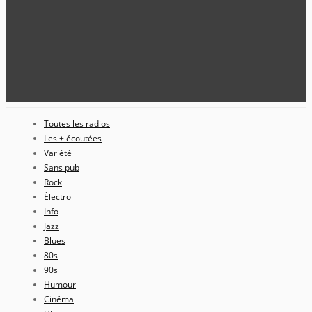
Toutes les radios
Les + écoutées
Variété
Sans pub
Rock
Électro
Info
Jazz
Blues
80s
90s
Humour
Cinéma