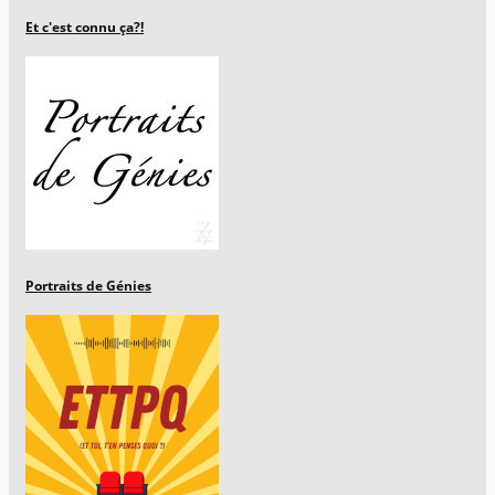
Et c'est connu ça?!
Portraits de Génies