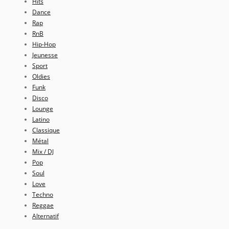
Hits
Dance
Rap
RnB
Hip-Hop
Jeunesse
Sport
Oldies
Funk
Disco
Lounge
Latino
Classique
Métal
Mix / DJ
Pop
Soul
Love
Techno
Reggae
Alternatif