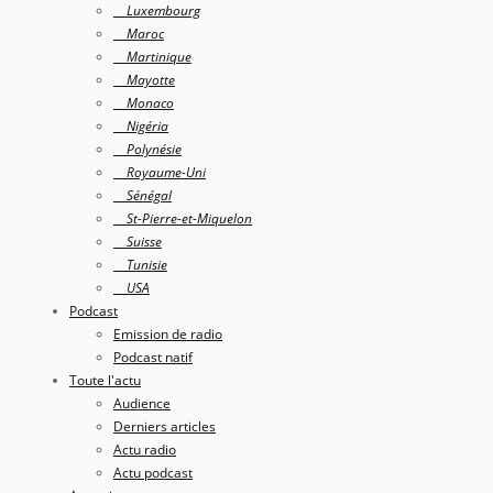
Luxembourg
Maroc
Martinique
Mayotte
Monaco
Nigéria
Polynésie
Royaume-Uni
Sénégal
St-Pierre-et-Miquelon
Suisse
Tunisie
USA
Podcast
Emission de radio
Podcast natif
Toute l'actu
Audience
Derniers articles
Actu radio
Actu podcast