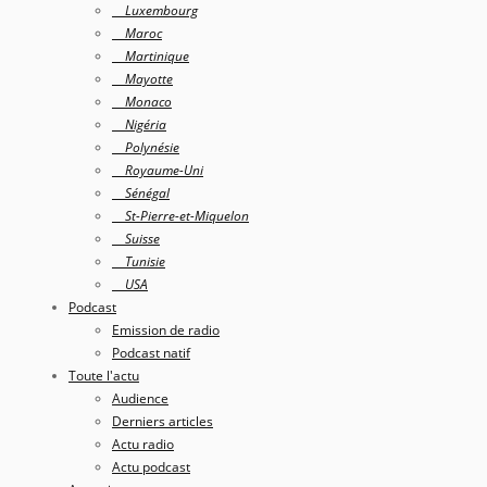
Luxembourg
Maroc
Martinique
Mayotte
Monaco
Nigéria
Polynésie
Royaume-Uni
Sénégal
St-Pierre-et-Miquelon
Suisse
Tunisie
USA
Podcast
Emission de radio
Podcast natif
Toute l'actu
Audience
Derniers articles
Actu radio
Actu podcast