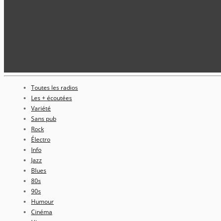
Toutes les radios
Les + écoutées
Variété
Sans pub
Rock
Électro
Info
Jazz
Blues
80s
90s
Humour
Cinéma