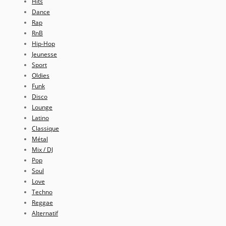
Hits
Dance
Rap
RnB
Hip-Hop
Jeunesse
Sport
Oldies
Funk
Disco
Lounge
Latino
Classique
Métal
Mix / DJ
Pop
Soul
Love
Techno
Reggae
Alternatif