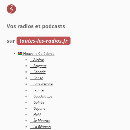
Vos radios et podcasts
sur
toutes-les-radios.fr
Nouvelle Calédonie
Algérie
Belgique
Canada
Congo
Côte d'Ivoire
France
Guadeloupe
Guinée
Guyane
Haîti
Île Maurice
La Réunion