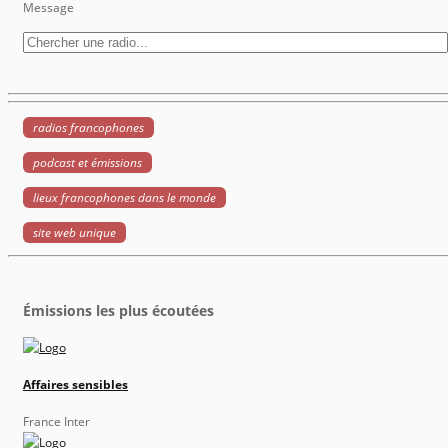
Message
radios francophones
podcast et émissions
lieux francophones dans le monde
site web unique
Émissions les plus écoutées
Affaires sensibles
France Inter