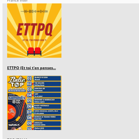
France Inter
ETTPQ (Et toi t'en penses...