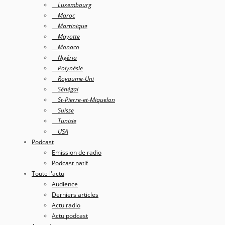
Luxembourg
Maroc
Martinique
Mayotte
Monaco
Nigéria
Polynésie
Royaume-Uni
Sénégal
St-Pierre-et-Miquelon
Suisse
Tunisie
USA
Podcast
Emission de radio
Podcast natif
Toute l'actu
Audience
Derniers articles
Actu radio
Actu podcast