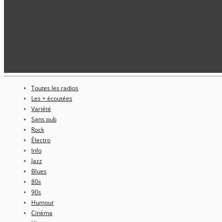
Toutes les radios
Les + écoutées
Variété
Sans pub
Rock
Électro
Info
Jazz
Blues
80s
90s
Humour
Cinéma