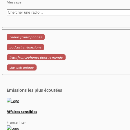
Message
radios francophones
podcast et émissions
lieux francophones dans le monde
site web unique
Émissions les plus écoutées
Affaires sensibles
France Inter