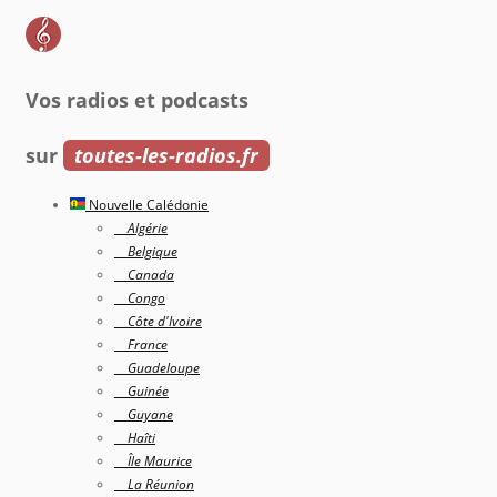
Vos radios et podcasts
sur
toutes-les-radios.fr
Nouvelle Calédonie
Algérie
Belgique
Canada
Congo
Côte d'Ivoire
France
Guadeloupe
Guinée
Guyane
Haîti
Île Maurice
La Réunion