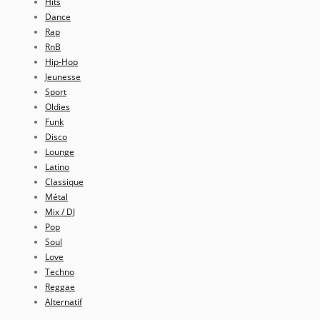
Hits
Dance
Rap
RnB
Hip-Hop
Jeunesse
Sport
Oldies
Funk
Disco
Lounge
Latino
Classique
Métal
Mix / DJ
Pop
Soul
Love
Techno
Reggae
Alternatif