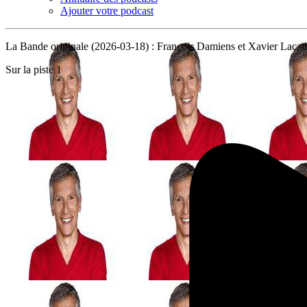
Ajouter votre podcast
La Bande originale (2026-03-18) : François Damiens et Xavier Lacail
Sur la piste 1