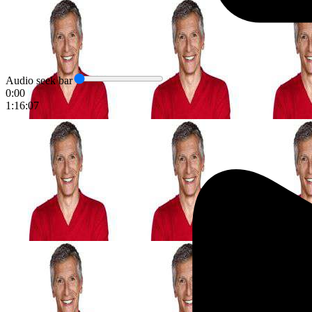
Audio seek bar
0:00
1:16:07