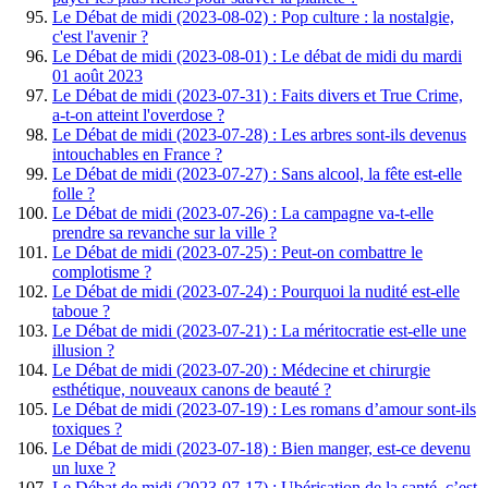
Le Débat de midi (2023-08-02) : Pop culture : la nostalgie,
c'est l'avenir ?
Le Débat de midi (2023-08-01) : Le débat de midi du mardi
01 août 2023
Le Débat de midi (2023-07-31) : Faits divers et True Crime,
a-t-on atteint l'overdose ?
Le Débat de midi (2023-07-28) : Les arbres sont-ils devenus
intouchables en France ?
Le Débat de midi (2023-07-27) : Sans alcool, la fête est-elle
folle ?
Le Débat de midi (2023-07-26) : La campagne va-t-elle
prendre sa revanche sur la ville ?
Le Débat de midi (2023-07-25) : Peut-on combattre le
complotisme ?
Le Débat de midi (2023-07-24) : Pourquoi la nudité est-elle
taboue ?
Le Débat de midi (2023-07-21) : La méritocratie est-elle une
illusion ?
Le Débat de midi (2023-07-20) : Médecine et chirurgie
esthétique, nouveaux canons de beauté ?
Le Débat de midi (2023-07-19) : Les romans d’amour sont-ils
toxiques ?
Le Débat de midi (2023-07-18) : Bien manger, est-ce devenu
un luxe ?
Le Débat de midi (2023-07-17) : Ubérisation de la santé, c’est