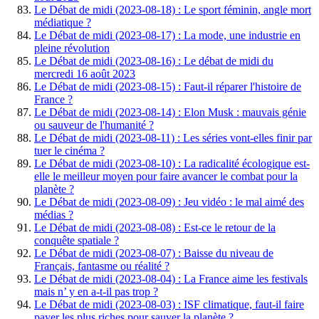
Le Débat de midi (2023-08-18) : Le sport féminin, angle mort
médiatique ?
Le Débat de midi (2023-08-17) : La mode, une industrie en
pleine révolution
Le Débat de midi (2023-08-16) : Le débat de midi du
mercredi 16 août 2023
Le Débat de midi (2023-08-15) : Faut-il réparer l'histoire de
France ?
Le Débat de midi (2023-08-14) : Elon Musk : mauvais génie
ou sauveur de l'humanité ?
Le Débat de midi (2023-08-11) : Les séries vont-elles finir par
tuer le cinéma ?
Le Débat de midi (2023-08-10) : La radicalité écologique est-
elle le meilleur moyen pour faire avancer le combat pour la
planète ?
Le Débat de midi (2023-08-09) : Jeu vidéo : le mal aimé des
médias ?
Le Débat de midi (2023-08-08) : Est-ce le retour de la
conquête spatiale ?
Le Débat de midi (2023-08-07) : Baisse du niveau de
Français, fantasme ou réalité ?
Le Débat de midi (2023-08-04) : La France aime les festivals
mais n’ y en a-t-il pas trop ?
Le Débat de midi (2023-08-03) : ISF climatique, faut-il faire
payer les plus riches pour sauver la planète ?