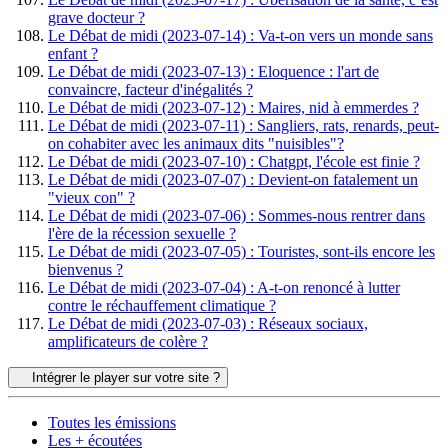
grave docteur ?
Le Débat de midi (2023-07-14) : Va-t-on vers un monde sans
enfant ?
Le Débat de midi (2023-07-13) : Eloquence : l'art de
convaincre, facteur d'inégalités ?
Le Débat de midi (2023-07-12) : Maires, nid à emmerdes ?
Le Débat de midi (2023-07-11) : Sangliers, rats, renards, peut-
on cohabiter avec les animaux dits "nuisibles"?
Le Débat de midi (2023-07-10) : Chatgpt, l'école est finie ?
Le Débat de midi (2023-07-07) : Devient-on fatalement un
"vieux con" ?
Le Débat de midi (2023-07-06) : Sommes-nous rentrer dans
l'ère de la récession sexuelle ?
Le Débat de midi (2023-07-05) : Touristes, sont-ils encore les
bienvenus ?
Le Débat de midi (2023-07-04) : A-t-on renoncé à lutter
contre le réchauffement climatique ?
Le Débat de midi (2023-07-03) : Réseaux sociaux,
amplificateurs de colère ?
Intégrer le player sur votre site ?
Toutes les émissions
Les + écoutées