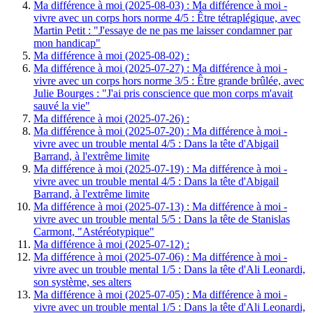
Ma différence à moi (2025-08-03) : Ma différence à moi -
vivre avec un corps hors norme 4/5 : Être tétraplégique, avec
Martin Petit : "J'essaye de ne pas me laisser condamner par
mon handicap"
Ma différence à moi (2025-08-02) :
Ma différence à moi (2025-07-27) : Ma différence à moi -
vivre avec un corps hors norme 3/5 : Être grande brûlée, avec
Julie Bourges : "J'ai pris conscience que mon corps m'avait
sauvé la vie"
Ma différence à moi (2025-07-26) :
Ma différence à moi (2025-07-20) : Ma différence à moi -
vivre avec un trouble mental 4/5 : Dans la tête d'Abigail
Barrand, à l'extrême limite
Ma différence à moi (2025-07-19) : Ma différence à moi -
vivre avec un trouble mental 4/5 : Dans la tête d'Abigail
Barrand, à l'extrême limite
Ma différence à moi (2025-07-13) : Ma différence à moi -
vivre avec un trouble mental 5/5 : Dans la tête de Stanislas
Carmont, "Astéréotypique"
Ma différence à moi (2025-07-12) :
Ma différence à moi (2025-07-06) : Ma différence à moi -
vivre avec un trouble mental 1/5 : Dans la tête d'Ali Leonardi,
son système, ses alters
Ma différence à moi (2025-07-05) : Ma différence à moi -
vivre avec un trouble mental 1/5 : Dans la tête d'Ali Leonardi,