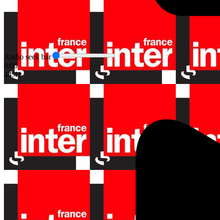
Audio seek bar
0:00
44:41