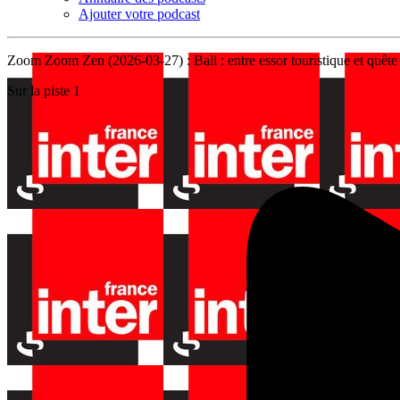
Ajouter votre podcast
Zoom Zoom Zen (2026-03-27) : Bali : entre essor touristique et quête 
Sur la piste 1