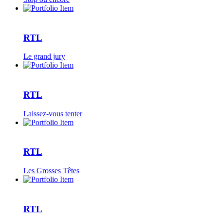
RTL
Le grand jury
RTL
Laissez-vous tenter
RTL
Les Grosses Têtes
RTL