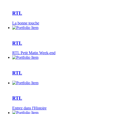
RTL
La bonne touche
RTL
RTL Petit Matin Week-end
RTL
RTL
Entrez dans l'Histoire