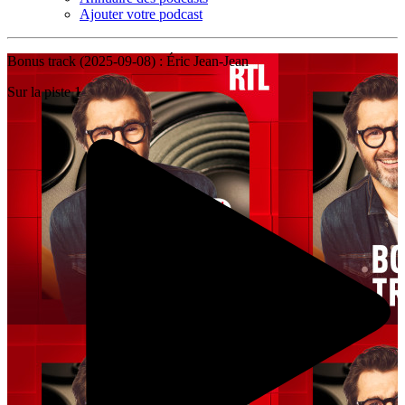
Ajouter votre podcast
Bonus track (2025-09-08) : Éric Jean-Jean
Sur la piste 1