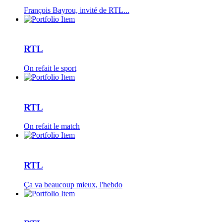
François Bayrou, invité de RTL...
RTL
On refait le sport
RTL
On refait le match
RTL
Ça va beaucoup mieux, l'hebdo