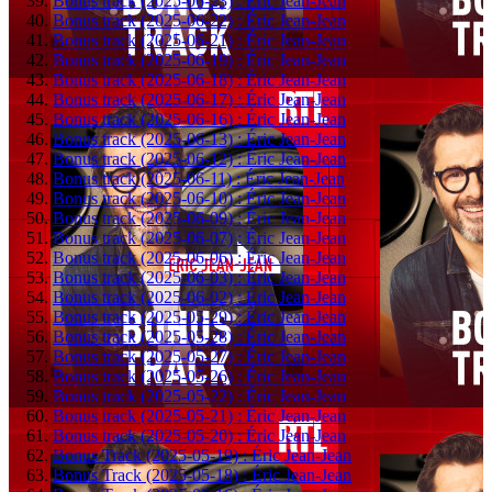
Bonus track (2025-06-23) : Éric Jean-Jean
Bonus track (2025-06-22) : Éric Jean-Jean
Bonus track (2025-06-21) : Éric Jean-Jean
Bonus track (2025-06-19) : Éric Jean-Jean
Bonus track (2025-06-18) : Éric Jean-Jean
Bonus track (2025-06-17) : Éric Jean-Jean
Bonus track (2025-06-16) : Éric Jean-Jean
Bonus track (2025-06-13) : Éric Jean-Jean
Bonus track (2025-06-12) : Éric Jean-Jean
Bonus track (2025-06-11) : Éric Jean-Jean
Bonus track (2025-06-10) : Éric Jean-Jean
Bonus track (2025-06-09) : Éric Jean-Jean
Bonus track (2025-06-07) : Éric Jean-Jean
Bonus track (2025-06-06) : Éric Jean-Jean
Bonus track (2025-06-03) : Éric Jean-Jean
Bonus track (2025-06-02) : Éric Jean-Jean
Bonus track (2025-05-29) : Éric Jean-Jean
Bonus track (2025-05-28) : Éric Jean-Jean
Bonus track (2025-05-27) : Éric Jean-Jean
Bonus track (2025-05-26) : Éric Jean-Jean
Bonus track (2025-05-22) : Éric Jean-Jean
Bonus track (2025-05-21) : Éric Jean-Jean
Bonus track (2025-05-20) : Éric Jean-Jean
Bonus Track (2025-05-19) : Éric Jean-Jean
Bonus Track (2025-05-18) : Éric Jean-Jean