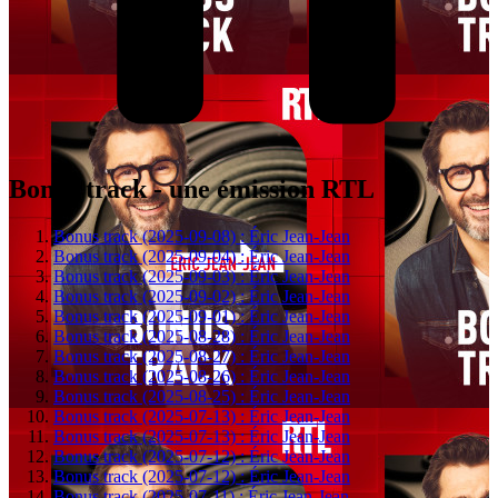
Bonus track - une émission RTL
Bonus track (2025-09-08) : Éric Jean-Jean
Bonus track (2025-09-04) : Éric Jean-Jean
Bonus track (2025-09-03) : Éric Jean-Jean
Bonus track (2025-09-02) : Éric Jean-Jean
Bonus track (2025-09-01) : Éric Jean-Jean
Bonus track (2025-08-28) : Éric Jean-Jean
Bonus track (2025-08-27) : Éric Jean-Jean
Bonus track (2025-08-26) : Éric Jean-Jean
Bonus track (2025-08-25) : Éric Jean-Jean
Bonus track (2025-07-13) : Éric Jean-Jean
Bonus track (2025-07-13) : Éric Jean-Jean
Bonus track (2025-07-12) : Éric Jean-Jean
Bonus track (2025-07-12) : Éric Jean-Jean
Bonus track (2025-07-11) : Éric Jean-Jean