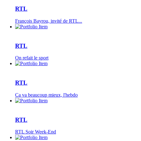
RTL
François Bayrou, invité de RTL...
RTL
On refait le sport
RTL
Ça va beaucoup mieux, l'hebdo
RTL
RTL Soir Week-End