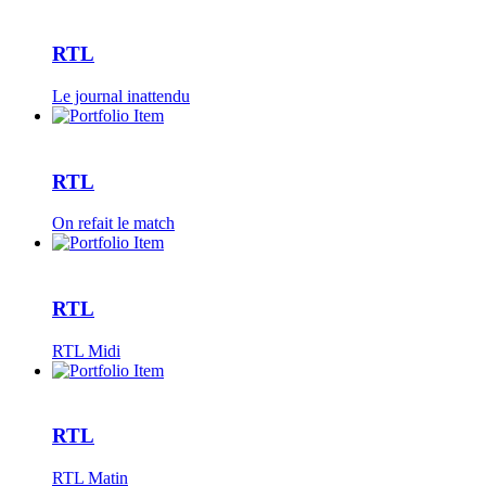
RTL
Le journal inattendu
RTL
On refait le match
RTL
RTL Midi
RTL
RTL Matin