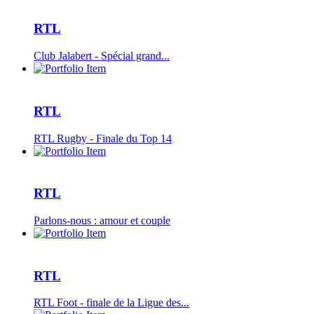
RTL
Club Jalabert - Spécial grand...
RTL
RTL Rugby - Finale du Top 14
RTL
Parlons-nous : amour et couple
RTL
RTL Foot - finale de la Ligue des...