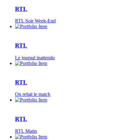
RTL
RTL Soir Week-End
RTL
Le journal inattendu
RTL
On refait le match
RTL
RTL Matin