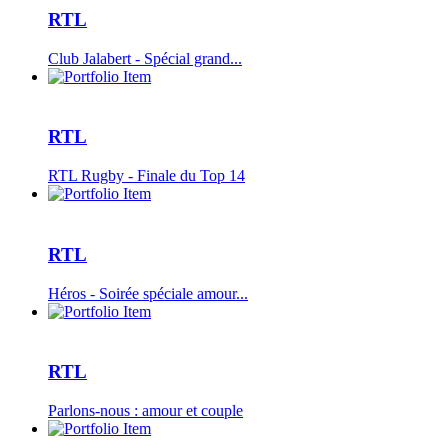
RTL
Club Jalabert - Spécial grand...
RTL
RTL Rugby - Finale du Top 14
RTL
Héros - Soirée spéciale amour...
RTL
Parlons-nous : amour et couple