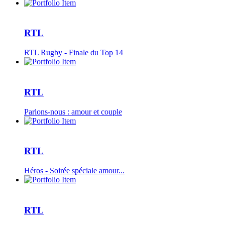
RTL
RTL Rugby - Finale du Top 14
RTL
Parlons-nous : amour et couple
RTL
Héros - Soirée spéciale amour...
RTL