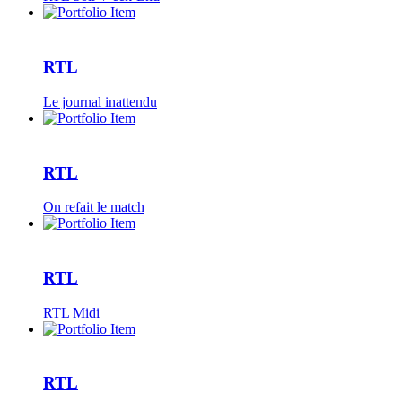
RTL
Le journal inattendu
RTL
On refait le match
RTL
RTL Midi
RTL