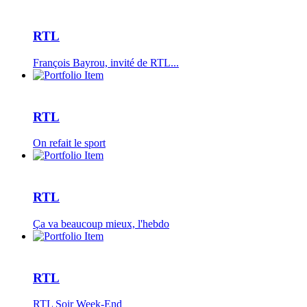
RTL
François Bayrou, invité de RTL...
RTL
On refait le sport
RTL
Ça va beaucoup mieux, l'hebdo
RTL
RTL Soir Week-End