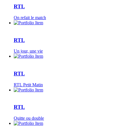
RTL
On refait le match
RTL
Un jour, une vie
RTL
RTL Petit Matin
RTL
Quitte ou double