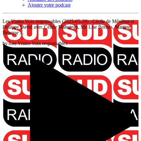
Ajouter votre podcast
Les Vraies Voix responsables (2025-05-28) : Cécile de Ménibus et
Philippe David avec Céline Mahuteau, Me Lise Bornes, Martine
Brousse ...
by-Les Vraies Voix responsables