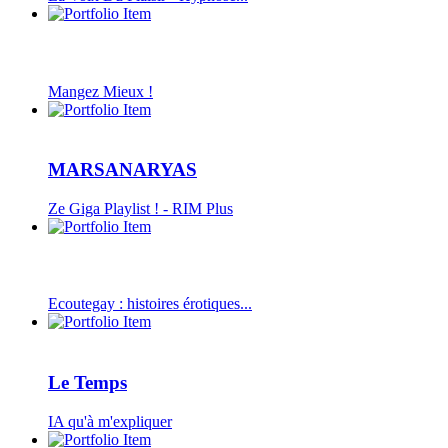
Mangez Mieux !
MARSANARYAS
Ze Giga Playlist ! - RIM Plus
Ecoutegay : histoires érotiques...
Le Temps
IA qu'à m'expliquer