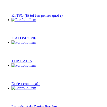
ETTPQ (Et toi t'en penses quoi ?)
ITALOSCOPIE
TOP ITALIA
Et c'est connu ça?!
Le podcast de Xavier Boscher