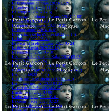
Le bonhomme de neige (2023-11-29)
L'Anniversaire (2023-11-22)
La Tempête (2023-11-16)
Le voyage de Bintou et Adama (2023-11-08)
Halloween (2023-11-01)
La rentrée des classes (2023-10-25)
Le pique-nique (2023-10-18)
Le spectacle de fin d'année (2023-06-14)
La baleine (2023-05-31)
Le Pacte de la pleine Lune (2023-05-24)
La déesse Argila (2023-05-17)
Le renardeau (2023-05-10)
Les larmes de la sorcière Kaka (2023-05-03)
Les ours (2023-04-26)
La cabane de la forêt (2023-04-19)
La grotte et les pierres de soleil (2023-04-12)
Les loups (2023-04-05)
Lila, le miel et les abeilles (2023-03-29)
Les tortues géantes (2023-03-22)
Le cerf de la forêt (2023-03-15)
L'aigle royal (2023-03-08)
L'arbre magique (2023-03-01)
La crème glacée (2023-02-23)
Les grains de café (2023-02-16)
La fée bleue (2023-02-09)