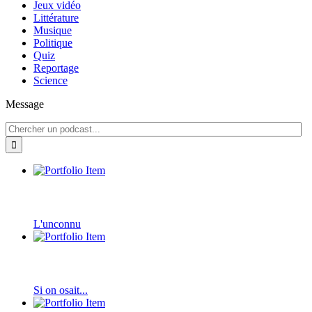
Jeux vidéo
Littérature
Musique
Politique
Quiz
Reportage
Science
Message
L'unconnu
Si on osait...