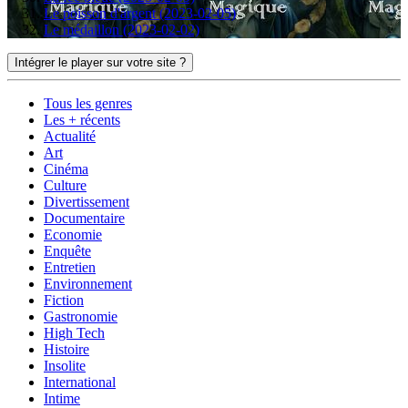
Le poisson d'argent (2023-02-05)
Le médaillon (2023-02-02)
Intégrer le player sur votre site ?
Tous les genres
Les + récents
Actualité
Art
Cinéma
Culture
Divertissement
Documentaire
Economie
Enquête
Entretien
Environnement
Fiction
Gastronomie
High Tech
Histoire
Insolite
International
Intime