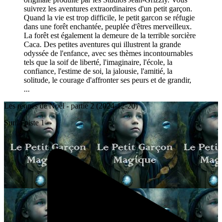
suivrez les aventures extraordinaires d'un petit garçon.
Quand la vie est trop difficile, le petit garcon se réfugie
dans une forêt enchantée, peuplée d'êtres merveilleux.
La forêt est également la demeure de la terrible sorcière
Caca. Des petites aventures qui illustrent la grande
odyssée de l'enfance, avec ses thèmes incontournables
tels que la soif de liberté, l'imaginaire, l'école, la
confiance, l'estime de soi, la jalousie, l'amitié, la
solitude, le courage d'affronter ses peurs et de grandir,
...
Les rennes de Noël - partie 2 (2024-12-20)
Sur la piste 1