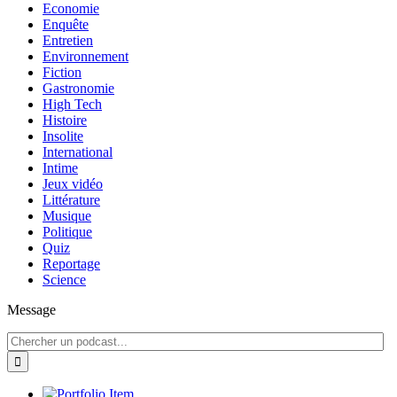
Economie
Enquête
Entretien
Environnement
Fiction
Gastronomie
High Tech
Histoire
Insolite
International
Intime
Jeux vidéo
Littérature
Musique
Politique
Quiz
Reportage
Science
Message