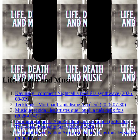
Life, Death and Music
Kavinsky : comment Nightcall a révélé la synthwave (2026-
08-03)
Tecktonik : Mort par Capitalisme Accéléré (2026-07-30)
Musique et sida : les artistes que l'oubli a tués deux fois
(2026-07-27)
Pourquoi gagner la Star Academy ne sert à rien (X Factor,
The Voice, Nouvelle Star) (2026-07-20)
Pourquoi Seven Nation Army est chantée dans tous les stades
(2026-07-17)