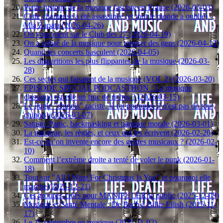
Petite histoire de la musique fasciste en France (2026-05-03)
Cette chanteuse a été assassinée (et tout le monde a oublié) -
Mia Zapata (2026-04-26)
On vous ment sur le Club des 27 (2026-04-19)
On a utilisé de la musique pour torturer des gens (2026-04-12)
Quand les concerts basculent (2026-04-05)
Les disparitions les plus flippantes de la musique (2026-03-
28)
Ces sectes qui faisaient de la musique (VOL 2) (2026-03-20)
EPISODE SPECIAL PODCASTHON : La musique
classique est-elle un truc de riches ? (2026-03-15)
Le jingle "chinois" raciste, là (et pourquoi il n'est pas du tout
chinois) (2026-03-07)
Satanic Panic, backmasking et panique morale (2026-03-01)
La musique, les règles, et ceux qui les écrivent (2026-02-20)
Est-ce qu’on invente encore des genres musicaux ? (2026-02-
10)
Comment l’extrême droite a tenté de voler le punk (2026-01-
18)
Tout sur "All I Want For Christmas Is You" et pourquoi elle
marche (2025-12-21)
Ces groupes créés pour MANIPULER le public (2025-12-09)
Musique et Santé Mentale : De Bach à Billie Eilish (2025-11-
17)
Le 11 septembre en musique (2025-11-02)