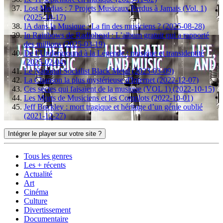
Lost Medias : 7 Projets Musicaux Perdus à Jamais (Vol. 1)
(2025-10-17)
IA dans la Musique : La fin des musiciens ? (2025-08-28)
In Rainbows de Radiohead : L’album gratuit qui a rapporté
des millions (2025-03-19)
De l’Underground à la Légende : musique et transidentité
(2025-02-04)
Le National Socialist Black Metal (2023-03-09)
La Chanson la plus mystérieuse d'Internet (2022-12-07)
Ces sectes qui faisaient de la musique (VOL 1) (2022-10-15)
Les Morts de Musiciens et les Complots (2022-10-01)
Jeff Buckley : mort tragique et héritage d’un génie oublié
(2021-12-27)
Intégrer le player sur votre site ?
Tous les genres
Les + récents
Actualité
Art
Cinéma
Culture
Divertissement
Documentaire