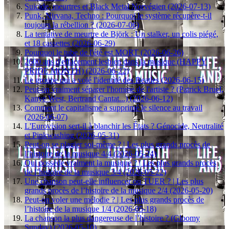
Suicide, meurtres et Black Metal Norvégien (2026-07-13)
Punk, Nirvana, Techno : Pourquoi le système récupère-t-il
toujours la rébellion ? (2026-07-06)
La tentative de meurtre de Björk : Un stalker, un colis piégé,
et 18 cassettes (2026-06-29)
Pourquoi le tube de l'été est MORT (2026-06-26)
2600 ans d'effacement lesbien dans la musique (HAPPY
PRIDE MONTH) (2026-06-22)
Le groupe qui a volé l'identité des Beatles (2026-06-15)
Peut-on vraiment séparer l'homme de l'artiste ? (Patrick Bruel,
Kanye West, Bertrand Cantat...) (2026-06-12)
Comment le capitalisme a supprimé le silence au travail
(2026-06-07)
L'Eurovision sert-il à blanchir les États ? Génocide, Neutralité
et Pinkwashing (2026-05-31)
Peut-on se plagier soi-même ? | Les plus grands procès de
l’histoire de la musique 4/4 (2026-05-24)
Qui possède vraiment la musique ? | Les plus grands procès
de l’histoire de la musique 3/4 (2026-05-22)
Une chanson peut-elle influencer ou TUER ? | Les plus
grands procès de l’histoire de la musique 2/4 (2026-05-20)
Peut-on voler une mélodie ? | Les plus grands procès de
l’histoire de la musique 1/4 (2026-05-18)
La chanson la plus dangereuse de l’histoire ? (Gloomy
Sunday) (2026-05-10)