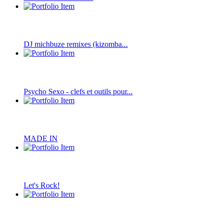
DJ michbuze remixes (kizomba...
Psycho Sexo - clefs et outils pour...
MADE IN
Let's Rock!