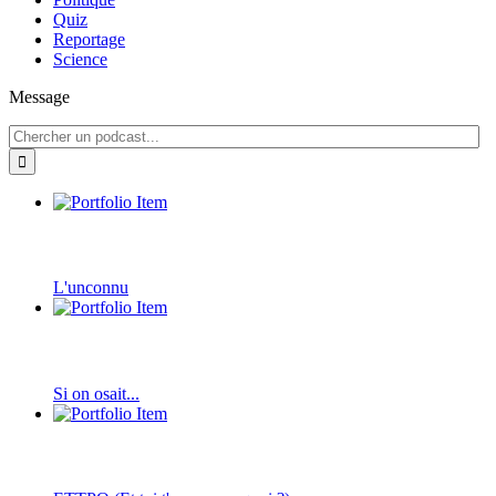
Quiz
Reportage
Science
Message
L'unconnu
Si on osait...