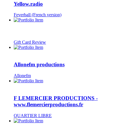
Yellow.radio
Feverball (French version)
Gift Card Review
Allonefm productions
Allonefm
F LEMERCIER PRODUCTIONS -
www.flemercierproductions.fr
QUARTIER LIBRE