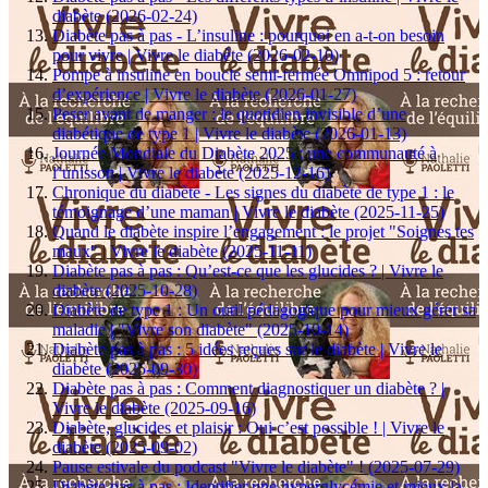
diabète (2026-02-24)
Diabète pas à pas - L’insuline : pourquoi en a-t-on besoin
pour vivre | Vivre le diabète (2026-02-10)
Pompe à insuline en boucle semi-fermée Omnipod 5 : retour
d’expérience | Vivre le diabète (2026-01-27)
Peser avant de manger : le quotidien invisible d’une
diabétique de type 1 | Vivre le diabète (2026-01-13)
Journée Mondiale du Diabète 2025 : une communauté à
l’unisson | Vivre le diabète (2025-12-16)
Chronique du diabète - Les signes du diabète de type 1 : le
témoignage d’une maman | Vivre le diabète (2025-11-25)
Quand le diabète inspire l’engagement : le projet "Soignes tes
maux" | Vivre le diabète (2025-11-11)
Diabète pas à pas : Qu’est-ce que les glucides ? | Vivre le
diabète (2025-10-28)
Diabète de type 1 : Un outil pédagogique pour mieux gérer sa
maladie | "Vivre son diabète" (2025-10-14)
Diabète pas à pas : 5 idées reçues sur le diabète | Vivre le
diabète (2025-09-30)
Diabète pas à pas : Comment diagnostiquer un diabète ? |
Vivre le diabète (2025-09-16)
Diabète, glucides et plaisir : Oui c’est possible ! | Vivre le
diabète (2025-09-02)
Pause estivale du podcast "Vivre le diabète" ! (2025-07-29)
Diabète pas à pas : Identifier une hyperglycémie et mieux la