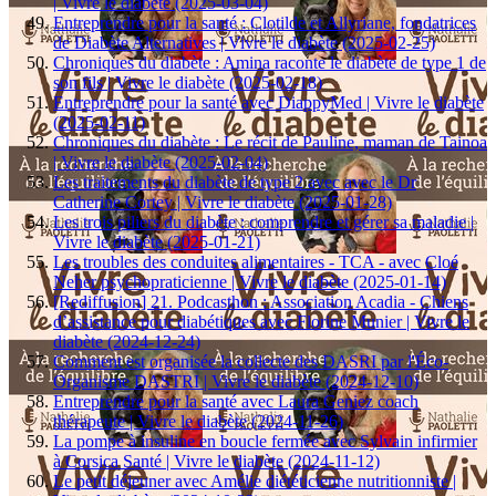
| Vivre le diabète (2025-03-04)
Entreprendre pour la santé : Clotilde et Allyriane, fondatrices
de Diabète Alternatives | Vivre le diabète (2025-02-25)
Chroniques du diabète : Amina raconte le diabète de type 1 de
son fils | Vivre le diabète (2025-02-18)
Entreprendre pour la santé avec DiappyMed | Vivre le diabète
(2025-02-11)
Chroniques du diabète : Le récit de Pauline, maman de Tainoa
| Vivre le diabète (2025-02-04)
Les traitements du diabète de type 2 avec avec le Dr
Catherine Cortey | Vivre le diabète (2025-01-28)
Les trois piliers du diabète : comprendre et gérer sa maladie |
Vivre le diabète (2025-01-21)
Les troubles des conduites alimentaires - TCA - avec Cloé
Neher psychopraticienne | Vivre le diabète (2025-01-14)
[Rediffusion] 21. Podcasthon : Association Acadia - Chiens
d’assistance pour diabétiques avec Florine Munier | Vivre le
diabète (2024-12-24)
Comment est organisée la collecte des DASRI par l'Éco-
Organisme DASTRI | Vivre le diabète (2024-12-10)
Entreprendre pour la santé avec Laura Geniez coach
thérapeute | Vivre le diabète (2024-11-26)
La pompe à insuline en boucle fermée avec Sylvain infirmier
à Corsica Santé | Vivre le diabète (2024-11-12)
Le petit déjeuner avec Amélie diététicienne nutritionniste |