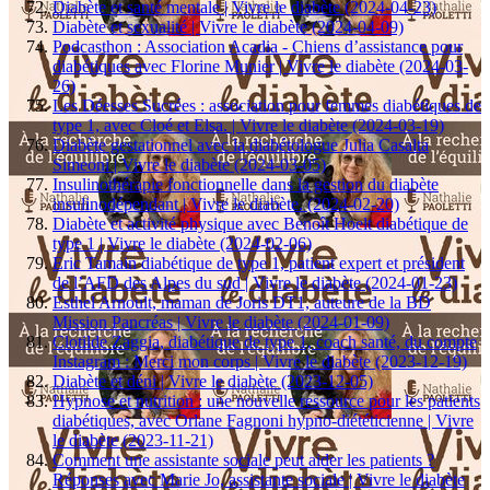
Diabète et santé mentale | Vivre le diabète (2024-04-23)
Diabète et sexualité | Vivre le diabète (2024-04-09)
Podcasthon : Association Acadia - Chiens d’assistance pour
diabétiques avec Florine Munier | Vivre le diabète (2024-03-
26)
Les Déesses Sucrées : association pour femmes diabétiques de
type 1, avec Cloé et Elsa. | Vivre le diabète (2024-03-19)
Diabète gestationnel avec la diabétologue Julia Casalta
Simeoni | Vivre le diabète (2024-03-05)
Insulinothérapie fonctionnelle dans la gestion du diabète
insulinodépendant | Vivre le diabète. (2024-02-20)
Diabète et activité physique avec Benoît Hoelt diabétique de
type 1 | Vivre le diabète (2024-02-06)
Eric Tamain diabétique de type 1, patient expert et président
de l’AFD des Alpes du sud | Vivre le diabète (2024-01-23)
Esthel Arnoult, maman de Joris DT1, auteure de la BD
Mission Pancréas | Vivre le diabète (2024-01-09)
Clotilde Zaggia, diabétique de type 1, coach santé, du compte
Instagram : Merci mon corps | Vivre le diabète (2023-12-19)
Diabète et déni | Vivre le diabète (2023-12-05)
Hypnose et nutrition : une nouvelle ressource pour les patients
diabétiques, avec Orlane Fagnoni hypno-diététicienne | Vivre
le diabète (2023-11-21)
Comment une assistante sociale peut aider les patients ?
Réponses avec Marie Jo, assistante sociale | Vivre le diabète