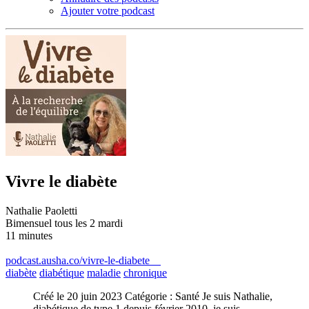
Ajouter votre podcast
Vivre le diabète
Nathalie Paoletti
Bimensuel tous les 2 mardi
11 minutes
podcast.ausha.co/vivre-le-diabete
diabète
diabétique
maladie
chronique
Créé le 20 juin 2023 Catégorie : Santé Je suis Nathalie,
diabétique de type 1 depuis février 2010, je suis