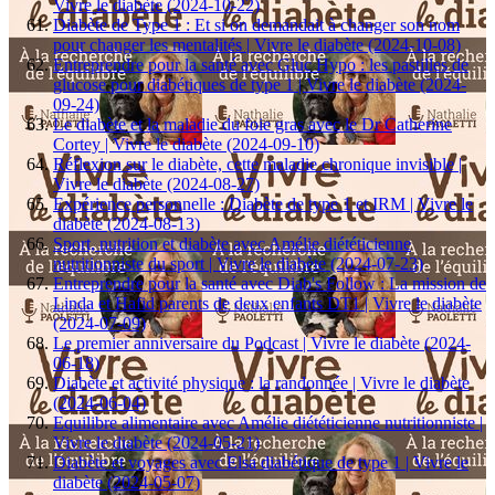
Vivre le diabète (2024-10-22)
Diabète de Type 1 : Et si on demandait à changer son nom
pour changer les mentalités | Vivre le diabète (2024-10-08)
Entreprendre pour la santé avec Gluc Hypo : les pastilles de
glucose pour diabétiques de type 1 | Vivre le diabète (2024-
09-24)
Le diabète et la maladie du foie gras avec le Dr Catherine
Cortey | Vivre le diabète (2024-09-10)
Réflexion sur le diabète, cette maladie chronique invisible |
Vivre le diabète (2024-08-27)
Expérience personnelle : Diabète de type 1 et IRM | Vivre le
diabète (2024-08-13)
Sport, nutrition et diabète avec Amélie diététicienne
nutritionniste du sport | Vivre le diabète (2024-07-23)
Entreprendre pour la santé avec Diab's Follow : La mission de
Linda et Hafid parents de deux enfants DT1 | Vivre le diabète
(2024-07-09)
Le premier anniversaire du Podcast | Vivre le diabète (2024-
06-18)
Diabète et activité physique : la randonnée | Vivre le diabète
(2024-06-04)
Equilibre alimentaire avec Amélie diététicienne nutritionniste |
Vivre le diabète (2024-05-21)
Diabète et voyages avec Elsa diabétique de type 1 | Vivre le
diabète (2024-05-07)