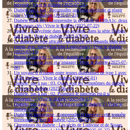
prévenir | Vivre le diabète (2025-07-24)
Diabète pas à pas : Reconnaître une hypoglycémie et réagir
vite | Vivre le diabète (2025-07-23)
Diabète pas à pas : Comprendre la glycémie et l’HbA1c, deux
indicateurs clés | Vivre le diabète (2025-07-22)
Spoiler : la glycémie dans tous ses états, dans la série Diabète
pas à pas | Vivre le diabète (2025-07-18)
Le diabète de type africain : un diabète très répandu mais peu
connu, avec Jules (YouTube Laglycémie) | Vivre le diabète
(2025-07-15)
Besma Guerrache : Diabète, handicap, maladies auto-
immunes : vivre avec et s’engager | Vivre le diabète (2025-07-
08)
Un voyage d’échange entre jeunes diabétiques de type 1 avec
JAID Québec | Vivre le diabète (2025-07-01)
Diabète, pas à pas : 03. Quels sont les symptômes du diabète
? | Vivre le diabète (2025-06-24)
Diabète, pas à pas : 02. Pourquoi le pancréas est-il si
important ? | Vivre le diabète (2025-06-17)
Diabète, pas à pas : 01. Qu’est-ce que le diabète ? | Vivre le
diabète (2025-06-10)
Diabète et ménopause : comprendre et traverser cette tempête
hormonale | Vivre le diabète (2025-06-03)
Chroniques du diabète : Les récits de Ludivine et de Noam,