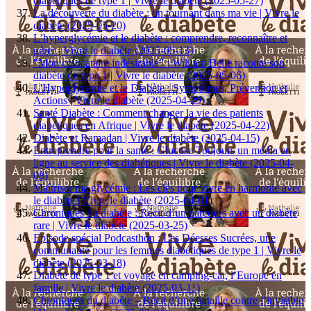
diabétiques de type 1 | Vivre le diabète (2025-05-27)
La découverte du diabète : un tournant dans ma vie | Vivre le
diabète (2025-05-20)
L’hyperglycémie et le diabète : comprendre, reconnaître et
gérer | Vivre le diabète (2025-05-13)
"Mon colocataire indésirable" : William Belle raconte son
diabète de type 1 | Vivre le diabète (2025-05-06)
L'Hypoglycémie et le Diabète : Symptômes, Prévention et
Actions | Vivre le diabète (2025-04-29)
Santé Diabète : Comment changer la vie des patients
diabétiques en Afrique | Vivre le diabète (2025-04-22)
Diabète et Ramadan | Vivre le diabète (2025-04-15)
Entreprendre pour la santé : Glucose Toujours un média en
ligne au service des diabétiques | Vivre le diabète (2025-04-
08)
Maîtriser ma glycémie : Les clés pour vivre en harmonie avec
le diabète | Vivre le diabète (2025-04-01)
Chroniques du diabète : Récit d’un parcours avec un diabète
rare | Vivre le diabète (2025-03-25)
Episode spécial Podcasthon : Les Déesses Sucrées, une
communauté pour les femmes diabétiques de type 1 | Vivre le
diabète (2025-03-18)
Diabète de type 1 et voyage en camping-car, l’Europe en
famille | Vivre le diabète (2025-03-11)
Chroniques du diabète – Récit d’une bataille contre l’invisible