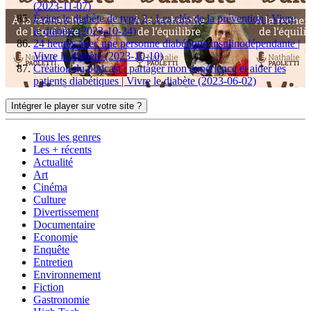
(2023-11-07)
Éviter le diabète de type 2 : Les clés de la prévention | Vivre
le diabète (2023-10-24)
24 heures avec une personne diabétique insulinodépendante |
Vivre le diabète (2023-10-10)
Création du podcast : partager mon expérience et aider les
patients diabétiques | Vivre le diabète (2023-06-02)
Intégrer le player sur votre site ?
Tous les genres
Les + récents
Actualité
Art
Cinéma
Culture
Divertissement
Documentaire
Economie
Enquête
Entretien
Environnement
Fiction
Gastronomie