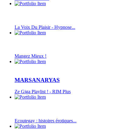
La Voix Du Plaisir - Hypnose...
Mangez Mieux !
MARSANARYAS
Ze Giga Playlist ! - RIM Plus
Ecoutegay : histoires érotiques...