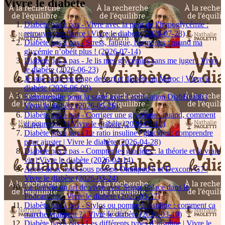
Vivre le diabète
Diabète pas à pas - Vivre avec la peur de l’hypoglycémie :
retrouver confiance | Vivre le diabète (2026-07-28)
Diabète pas à pas - Stress, fatigue, hormones : quand ma
glycémie n’obéit plus ! (2026-07-14)
Diabète pas à pas - Je lis mes glycémies sans me juger | Vivre
le diabète (2026-06-23)
Je suis partie en stage de surf et diabète au Maroc | Vivre le
diabète (2026-06-09)
Entreprendre pour la santé avec l’application DiabHealth |
Vivre le diabète (2026-05-26)
Diabète pas à pas - Corriger une glycémie : quand, comment
et pourquoi ? | Vivre le diabète (2026-05-12)
Diabète pas à pas - Le ratio insuline / glucides : comprendre
pour ajuster | Vivre le diabète (2026-04-28)
Diabète pas à pas - Compter les glucides : la théorie et la vraie
vie | Vivre le diabète (2026-04-14)
Après deux mois sous pompe Omnipod 5 et Dexcom G7 |
Vivre le diabète (2026-03-24)
Le diabète un art de vivre avec Sugar Palace dans le
Podcasthon | Vivre le diabète (2026-03-17)
Diabète pas à pas - Stylos ou pompe à insuline : comment ça
marche vraiment ? | Vivre le diabète (2026-03-10)
Diabète pas à pas - Les différents types d’insuline | Vivre le