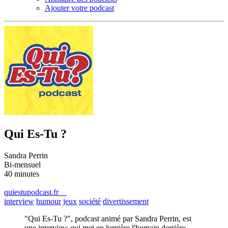
Ajouter votre podcast
Qui Es-Tu ?
Sandra Perrin
Bi-mensuel
40 minutes
quiestupodcast.fr
interview
humour
jeux
société
divertissement
"Qui Es-Tu ?", podcast animé par Sandra Perrin, est
une interview qui met en lumière l'humain derrière