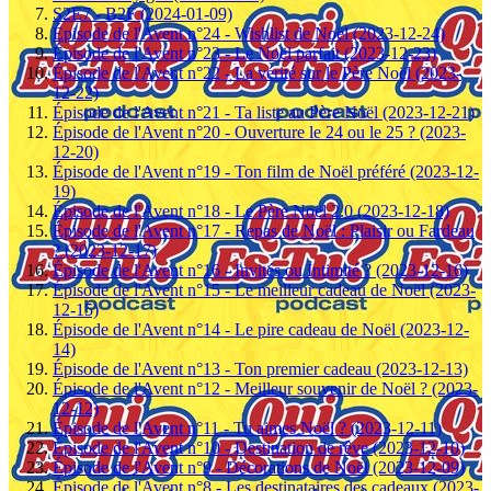
S2E7 - B2F (2024-01-09)
Épisode de l'Avent n°24 - Wishlist de Noël (2023-12-24)
Épisode de l'Avent n°23 - Le Noël parfait (2023-12-23)
Épisode de l'Avent n°22 - La vérité sur le Père Noël (2023-
12-22)
Épisode de l'Avent n°21 - Ta liste au Père Noël (2023-12-21)
Épisode de l'Avent n°20 - Ouverture le 24 ou le 25 ? (2023-
12-20)
Épisode de l'Avent n°19 - Ton film de Noël préféré (2023-12-
19)
Épisode de l'Avent n°18 - Le Père Noël 2.0 (2023-12-18)
Épisode de l'Avent n°17 - Repas de Noël : Plaisir ou Fardeau
? (2023-12-17)
Épisode de l'Avent n°16 - Invités ou Intimité ? (2023-12-16)
Épisode de l'Avent n°15 - Le meilleur cadeau de Noël (2023-
12-15)
Épisode de l'Avent n°14 - Le pire cadeau de Noël (2023-12-
14)
Épisode de l'Avent n°13 - Ton premier cadeau (2023-12-13)
Épisode de l'Avent n°12 - Meilleur souvenir de Noël ? (2023-
12-12)
Épisode de l'Avent n°11 - Tu aimes Noël ? (2023-12-11)
Épisode de l'Avent n°10 - Destination de rêve (2023-12-10)
Épisode de l'Avent n°9 - Décorations de Noël (2023-12-09)
Épisode de l'Avent n°8 - Les destinataires des cadeaux (2023-