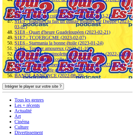
11)
S1E11 - Onyx c'est toute ma vie (2023-03-28)
S1E10 - Je vais te coiffer les cheveux (2023-03-21)
S1E9 - Imagines tu fais un quinze minutes sur Dieppe (2023-
03-07)
S1E8 - Quart d'heure Guadeloupéen (2023-02-21)
S1E7 - TCQEBGCME (2023-02-07)
S1E6 - Starmania la bonne étoile (2023-01-24)
S1E5 - Tomber amoureux (2023-01-10)
S1E4 - Couper la mimolette avec sa carte vitale (2022-12-06)
S1E3 - Chier dans la colle (2022-11-01)
S1E2 - J’ai littéralement un doigt dans le cul (2022-10-04)
S1E1 - Clippy sniffe de la coke (2022-09-06)
BANDE ANNONCE (2022-08-20)
Intégrer le player sur votre site ?
Tous les genres
Les + récents
Actualité
Art
Cinéma
Culture
Divertissement