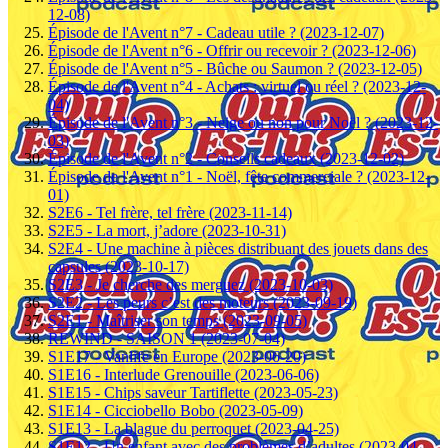
12-08)
Épisode de l'Avent n°7 - Cadeau utile ? (2023-12-07)
Épisode de l'Avent n°6 - Offrir ou recevoir ? (2023-12-06)
Épisode de l'Avent n°5 - Bûche ou Saumon ? (2023-12-05)
Épisode de l'Avent n°4 - Achats : virtuel ou réel ? (2023-12-
04)
Épisode de l'Avent n°3 - Neige ou non pour Noël ? (2023-12-
03)
Épisode de l'Avent n°2 - Conseils cadeaux (2023-12-02)
Épisode de l'Avent n°1 - Noël, fête commerciale ? (2023-12-
01)
S2E6 - Tel frère, tel frère (2023-11-14)
S2E5 - La mort, j’adore (2023-10-31)
S2E4 - Une machine à pièces distribuant des jouets dans des
capsules (2023-10-17)
S2E3 - Je cherche des merguez (2023-10-03)
S2E2 - Les peurs c’est des moteurs (2023-09-19)
S2E1 - Maîtriser son temps (2023-09-05)
REWIND - SAISON 1 (2023-07-04)
S1E17 - Vanlife en Europe (2023-06-20)
S1E16 - Interlude Grenouille (2023-06-06)
S1E15 - Chips saveur Tartiflette (2023-05-23)
S1E14 - Cicciobello Bobo (2023-05-09)
S1E13 - La blague du perroquet (2023-04-25)
S1E12 - Un enfant avec des problèmes d’adultes (2023-04-