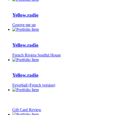
Yellow.radio
Groove me up
Yellow.radio
French Riviera Soulful House
Yellow.radio
Feverball (French version)
Gift Card Review