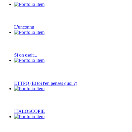
L'unconnu
Si on osait...
ETTPQ (Et toi t'en penses quoi ?)
ITALOSCOPIE