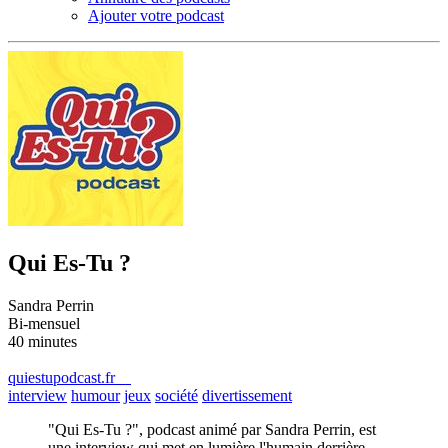
Ajouter votre podcast
Qui Es-Tu ?
Sandra Perrin
Bi-mensuel
40 minutes
quiestupodcast.fr
interview
humour
jeux
société
divertissement
"Qui Es-Tu ?", podcast animé par Sandra Perrin, est
une interview qui met en lumière l'humain derrière