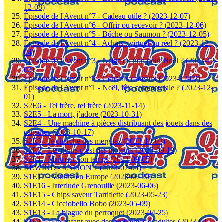
12-08)
Épisode de l'Avent n°7 - Cadeau utile ? (2023-12-07)
Épisode de l'Avent n°6 - Offrir ou recevoir ? (2023-12-06)
Épisode de l'Avent n°5 - Bûche ou Saumon ? (2023-12-05)
Épisode de l'Avent n°4 - Achats : virtuel ou réel ? (2023-12-
04)
Épisode de l'Avent n°3 - Neige ou non pour Noël ? (2023-12-
03)
Épisode de l'Avent n°2 - Conseils cadeaux (2023-12-02)
Épisode de l'Avent n°1 - Noël, fête commerciale ? (2023-12-
01)
S2E6 - Tel frère, tel frère (2023-11-14)
S2E5 - La mort, j’adore (2023-10-31)
S2E4 - Une machine à pièces distribuant des jouets dans des
capsules (2023-10-17)
S2E3 - Je cherche des merguez (2023-10-03)
S2E2 - Les peurs c’est des moteurs (2023-09-19)
S2E1 - Maîtriser son temps (2023-09-05)
REWIND - SAISON 1 (2023-07-04)
S1E17 - Vanlife en Europe (2023-06-20)
S1E16 - Interlude Grenouille (2023-06-06)
S1E15 - Chips saveur Tartiflette (2023-05-23)
S1E14 - Cicciobello Bobo (2023-05-09)
S1E13 - La blague du perroquet (2023-04-25)
S1E12 - Un enfant avec des problèmes d’adultes (2023-04-