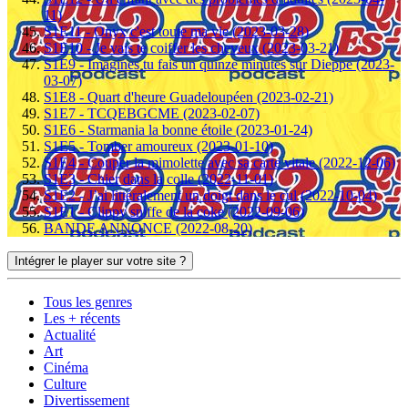
11)
S1E11 - Onyx c'est toute ma vie (2023-03-28)
S1E10 - Je vais te coiffer les cheveux (2023-03-21)
S1E9 - Imagines tu fais un quinze minutes sur Dieppe (2023-
03-07)
S1E8 - Quart d'heure Guadeloupéen (2023-02-21)
S1E7 - TCQEBGCME (2023-02-07)
S1E6 - Starmania la bonne étoile (2023-01-24)
S1E5 - Tomber amoureux (2023-01-10)
S1E4 - Couper la mimolette avec sa carte vitale (2022-12-06)
S1E3 - Chier dans la colle (2022-11-01)
S1E2 - J’ai littéralement un doigt dans le cul (2022-10-04)
S1E1 - Clippy sniffe de la coke (2022-09-06)
BANDE ANNONCE (2022-08-20)
Intégrer le player sur votre site ?
Tous les genres
Les + récents
Actualité
Art
Cinéma
Culture
Divertissement