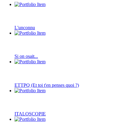
L'unconnu
Si on osait...
ETTPQ (Et toi t'en penses quoi ?)
ITALOSCOPIE