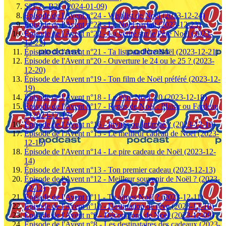
S2E7 - B2F (2024-01-09)
Épisode de l'Avent n°24 - Wishlist de Noël (2023-12-24)
Épisode de l'Avent n°23 - Le Noël parfait (2023-12-23)
Épisode de l'Avent n°22 - La vérité sur le Père Noël (2023-
12-22)
Épisode de l'Avent n°21 - Ta liste au Père Noël (2023-12-21)
Épisode de l'Avent n°20 - Ouverture le 24 ou le 25 ? (2023-
12-20)
Épisode de l'Avent n°19 - Ton film de Noël préféré (2023-12-
19)
Épisode de l'Avent n°18 - Le Père Noël 2.0 (2023-12-18)
Épisode de l'Avent n°17 - Repas de Noël : Plaisir ou Fardeau
? (2023-12-17)
Épisode de l'Avent n°16 - Invités ou Intimité ? (2023-12-16)
Épisode de l'Avent n°15 - Le meilleur cadeau de Noël (2023-
12-15)
Épisode de l'Avent n°14 - Le pire cadeau de Noël (2023-12-
14)
Épisode de l'Avent n°13 - Ton premier cadeau (2023-12-13)
Épisode de l'Avent n°12 - Meilleur souvenir de Noël ? (2023-
12-12)
Épisode de l'Avent n°11 - Tu aimes Noël ? (2023-12-11)
Épisode de l'Avent n°10 - Destination de rêve (2023-12-10)
Épisode de l'Avent n°9 - Décorations de Noël (2023-12-09)
Épisode de l'Avent n°8 - Les destinataires des cadeaux (2023-