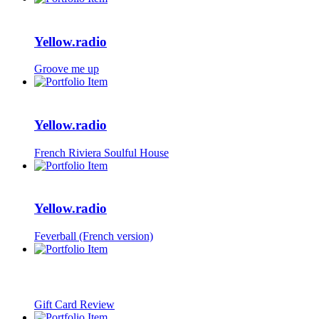
Yellow.radio
Groove me up
Yellow.radio
French Riviera Soulful House
Yellow.radio
Feverball (French version)
Gift Card Review