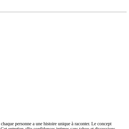
e chaque personne a une histoire unique à raconter. Le concept
. Cet entretien allie confidences intimes sans tabou et discussions