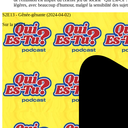
légères, avec beaucoup d'humour, malgré la sensibilité des sujet
S2E13 - Gênée-gênante (2024-04-02)
Sur la piste 1