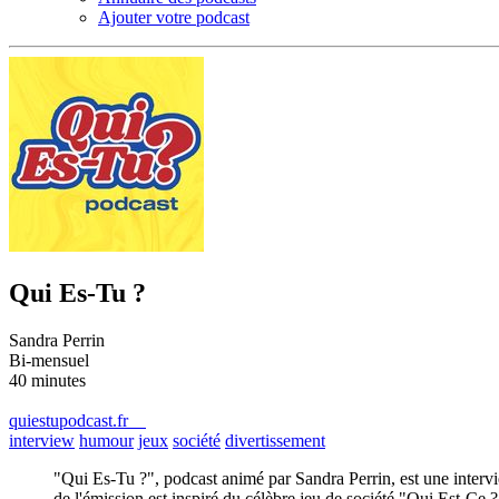
Ajouter votre podcast
Qui Es-Tu ?
Sandra Perrin
Bi-mensuel
40 minutes
quiestupodcast.fr
interview
humour
jeux
société
divertissement
"Qui Es-Tu ?", podcast animé par Sandra Perrin, est une intervi
de l'émission est inspiré du célèbre jeu de société "Qui Est-Ce ?"