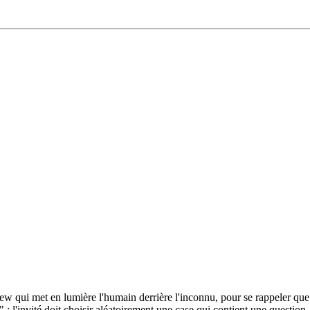
ew qui met en lumière l'humain derrière l'inconnu, pour se rappeler qu
 : l'invité doit choisir aléatoirement une case qui contient une question