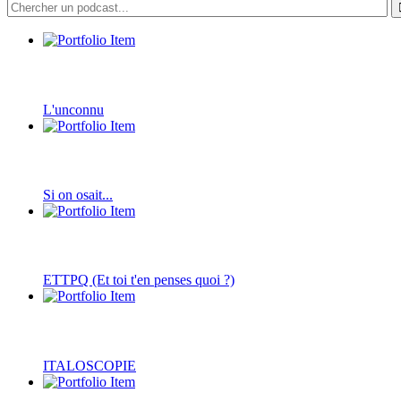
L'unconnu
Si on osait...
ETTPQ (Et toi t'en penses quoi ?)
ITALOSCOPIE