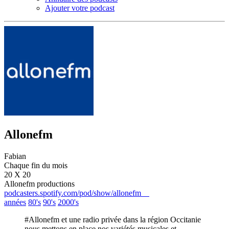
Ajouter votre podcast
Allonefm
Fabian
Chaque fin du mois
20 X 20
Allonefm productions
podcasters.spotify.com/pod/show/allonefm
années
80's
90's
2000's
#Allonefm et une radio privée dans la région Occitanie
nous mettons en place nos variétés musicales et