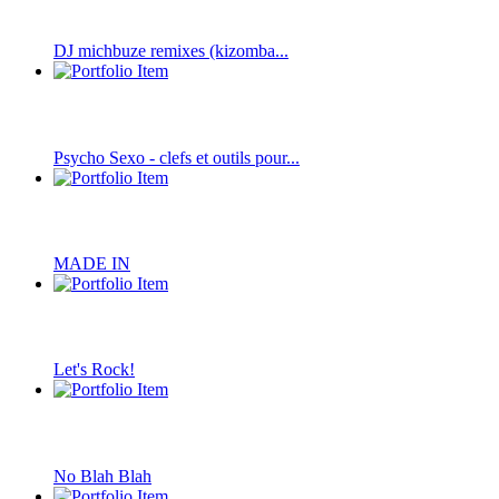
DJ michbuze remixes (kizomba...
Psycho Sexo - clefs et outils pour...
MADE IN
Let's Rock!
No Blah Blah