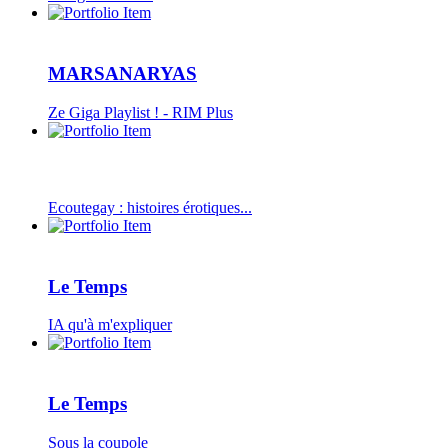
MARSANARYAS
Ze Giga Playlist ! - RIM Plus
Ecoutegay : histoires érotiques...
Le Temps
IA qu'à m'expliquer
Le Temps
Sous la coupole