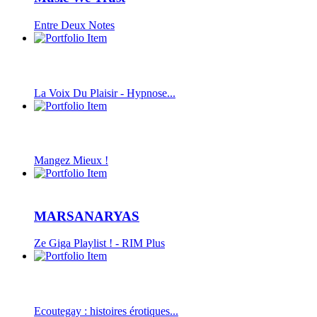
Entre Deux Notes
La Voix Du Plaisir - Hypnose...
Mangez Mieux !
MARSANARYAS
Ze Giga Playlist ! - RIM Plus
Ecoutegay : histoires érotiques...