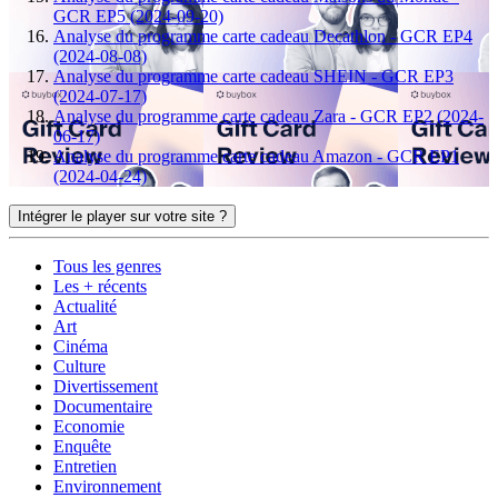
GCR EP5 (2024-09-20)
Analyse du programme carte cadeau Decathlon - GCR EP4
(2024-08-08)
Analyse du programme carte cadeau SHEIN - GCR EP3
(2024-07-17)
Analyse du programme carte cadeau Zara - GCR EP2 (2024-
06-17)
Analyse du programme carte cadeau Amazon - GCR EP1
(2024-04-24)
Intégrer le player sur votre site ?
Tous les genres
Les + récents
Actualité
Art
Cinéma
Culture
Divertissement
Documentaire
Economie
Enquête
Entretien
Environnement