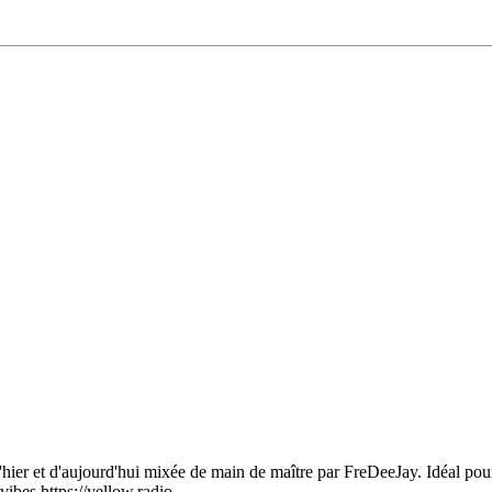
r et d'aujourd'hui mixée de main de maître par FreDeeJay. Idéal pour 
ibes https://yellow.radio