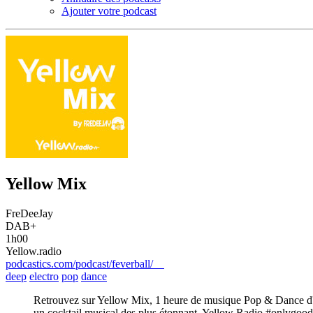
Ajouter votre podcast
Yellow Mix
FreDeeJay
DAB+
1h00
Yellow.radio
podcastics.com/podcast/feverball/
deep
electro
pop
dance
Retrouvez sur Yellow Mix, 1 heure de musique Pop & Dance d'hie
un cocktail musical des plus étonnant. Yellow Radio #onlygoodv