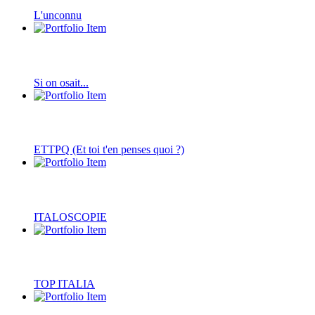
L'unconnu
Si on osait...
ETTPQ (Et toi t'en penses quoi ?)
ITALOSCOPIE
TOP ITALIA