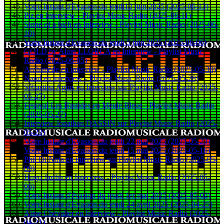
Votre Instant d'Evasion du jeudi12 juin 2025 (2025-06-13)
Piz en Interview - Playlist Music Radio (2025-06-11)
Stone of a bich en Interview - Playlist Music Radio (2025-06-
10)
Votre Instant d'Evasion du jeudi 5 juin 2025 (2025-06-06)
GOLD by Alain LLORCA en Interview - Playlist Music
Radio (2025-06-05)
Archimède en interview - Playlist Music Radio (2025-05-30)
Naud en interview - Playlist Music Radio (2025-05-28)
Sébastien Agius en Interview sur Playlist Music Radio (2025-
05-27)
Festival Les Bastides en Meule Bleue - Playlist Music Radio
(2025-05-27)
Interview Jonathan DASSIN sur Playlist Music Radio (2025-
05-23)
Votre Instant d'Evasion du jeudi 22 mai 2025 (2025-05-23)
Votre Instant d'Evasion du jeudi 15 mai 2025 (2025-05-16)
Phil Di Noia en interview sur Playlist Music Radio (2025-05-
09)
Hugo Jardin en Interview - Playlist Music Radio (2025-05-
06)
Votre Instant d'évasion du jeudi 1er mai 2025 (2025-05-02)
Votre Instant d'Evasion du jeudi 24 avril 2025 (2025-04-25)
Aline Chevalier en Interview - Playlist Music Radio (2025-
04-21)