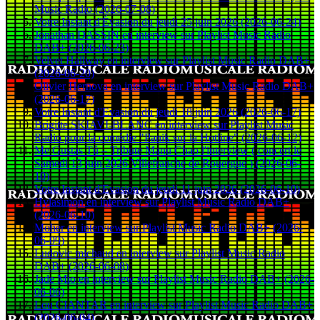
Music Radio (2026-07-08)
Votre Instant d'Évasion du jeudi 25 juin 2026 (2026-06-24)
Jonathan DASSIN en interview sur Playlist Music Radio
DAB+ (2026-06-23)
Velvet Hallway en interview sur Playlist Music Radio DAB+
(2026-06-20)
Olivier Hernova en interview sur Playlist Music Radio DAB+
(2026-06-17)
Votre Instant d'Evasion du jeudi 18 juin 2026 (2026-06-17)
Brigitte SKIAVI-BLANC en interview sur Playlist Music
Radio pour la comédie "Panik sur la Hotline" (2026-06-12)
Me Gustas Tú – Tribute Manu Chao l'interview ( concert le
Samedi 13 juin 2026 Villefranche de Rouergue ) (2026-06-
10)
Votre Instant d'Evasion du jeudi 11 juin 2026 (2026-06-10)
Hylasimon en interview sur Playlist Music Radio DAB+
(2026-06-10)
Moher en interview sur Playlist Music Radio DAB+ (2026-
06-09)
Ludovic michaud en interview sur Playlist Music Radio
DAB+ (2026-06-08)
Jade Mio en interview sur Playlist Music Radio DAB+ (2026-
06-06)
Lou CIANTAR en interview sur Playlist Music Radio DAB+
(2026-06-04)