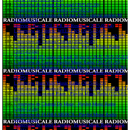
L'interview du groupe Fury road (2025-02-20)
L'interview du Groupe Deleo (2025-02-20)
Votre Instant d'Evasion du 07 mai 2026 - spécial années 90
(2025-02-14)
Interview David WILLER par Roselyne (2025-02-14)
L'interview de Frédéric WELLENS (2025-02-07)
Votre Instant d'Evasion du jeudi 6 février 2025 (2025-02-07)
L'interview de Thomas Chimot (2025-02-05)
L'interview du groupe -Paperboard - Playlist Music Radio
(2025-02-04)
Votre Instant d'Evasion du jeudi 30 janvier 2025 (2025-02-03)
L'interview de Coeur - Playlist Music Radio (2025-01-26)
L'interview de Malianna - Playlist Music Radio (2025-01-26)
Votre Instant d'Evasion du 23/01/2025 avec Roselyne (2025-
01-25)
L'interview Dam Valet Music Radio (2025-01-21)
Votre Instant d'Evasion du jeudi 16 janvier 2025 (2025-01-17)
L'interview du groupe Phare - Playlist Music Radio (2025-01-
06)
L'interview de Chantal De Mage - Playlist Music Radio
(2024-12-24)
L'interview de FLORA MERCX - Playlist Music Radio
(2024-12-23)
L'interview de Lionel Langlais - Playlist Music Radio (2024-