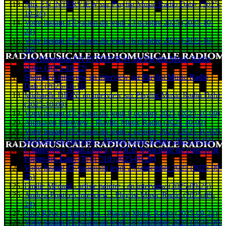
Alix EN iNTERVIEW sur Playlist Music Radio Dab+ (2025-
10-24)
Votre Instant d'Évasion du jeudi 23 octobre 2025 (2025-10-
23)
Votre Instant d'Évasion du jeudi 16 octobre 2025 (2025-10-
16)
Lux Harmonia EN iNTERVIEW sur Playlist Music Radio
Dab+ (2025-10-12)
Shama en interview en interview sur Playlist Music Radio
Dab+ (2025-10-11)
Michaelle DIONI en interview sur Playlist Music Radio Dab+
(2025-10-09)
Votre Instant d'Évasion du jeudi 9 octobre 2025 (2025-10-09)
Ajimsa en Interview - Playlist Music Radio (2025-10-02)
Votre Instant d'Évasion du jeudi 2 octobre 2025 (2025-10-02)
RedLight en Interview - Playlist Music Radio (2025-10-02)
L’interview ( Alain Llorca ) GOLD Nous parle du concert de
Forges-les-Eaux (76) 17/10 (2025-09-26)
Votre Instant d'Évasion du jeudi 25 septembre 2025 (2025-09-
25)
Emilie Ménard - artiste peintre - en interview (2025-09-25)
Andrea Ponti en Interview - Playlist Music Radio (2025-09-
24)
Nico Rêve en Interview - Playlist Music Radio (2025-09-22)
Votre Instant d'Évasion du jeudi 18 septembre 2025 (2025-09-