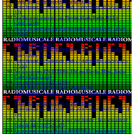
T-MO Rock Selection ( 03 ) (2025-12-12)
Votre Instant d'Evasion du jeudi 11 décembre 2025 (2025-12-
10)
Marilluce en interview sur Playlist Music Radio DAB+
(2025-12-08)
Ryann en interview sur Playlist Music Radio DAB+ (2025-
12-07)
Jonathan DASSIN en interview sur Playlist Music Radio
DAB+ (2025-12-05)
Julie Vincent EN INTERVIEW sur Playlist Music Radio
Dab+ (2025-12-04)
Votre Instant d'Evasion du jeudi 27 4 décembre 2025 (2025-
12-04)
Mentor mentor EN INTERVIEW sur Playlist Music Radio
Dab+ (2025-12-01)
Nos médecines (2025-12-01)
T-MO Rock Selection ( 02 ) (2025-11-29)
Votre Instant d'Evasion du jeudi 27 novembre 2025 (2025-11-
26)
T-MO Rock Selection ( 01 ) (2025-11-22)
Votre Instant d'Évasion du jeudi 20 novembre 2025 (2025-11-
19)
Utopie, une émission présentée par Justine : Nos sexualités (
Episode 04 ) (2025-11-18)
Le nouveau roman d'Arthur HOPFNER "Jamais sans mon