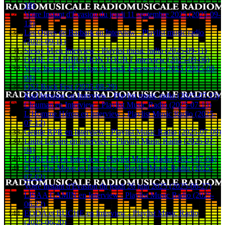
18)
Votre Instant d'Évasion du jeudi 11 septembre 2025 (2025-09-
12)
Les Ogres de Barbark en Interview - Playlist music radio
(2025-09-11)
Stessy M en Interview - Playlist music radio (2025-09-11)
OWIE CELEBRATION TOUR l' interview (2025-09-06)
Votre Instant d'Évasion du jeudi 4 septembre 2025 (2025-09-
04)
OS2 Rock Fest (2025-08-29)
Karl lemoine en Interview - Playlist music radio (2025-07-15)
Clouman en Interview - Playlist Music Radio (2025-07-13)
L’Homme Héron en Interview - Playlist Music Radio (2025-
07-12)
Gentle RPR en Interview - Playlist Music Radio (2025-07-09)
Laura Lovero en Interview - Playlist Music Radio (2025-07-
04)
LØRELEÏ en Interview - Playlist Music Radio (2025-07-04)
Over The Moon en Interview - Playlist Music Radio (2025-
07-02)
Votre Instant d'Evasion du jeudi 26 juin 2025 (2025-06-27)
LISAA CAMIN en Interview - Playlist Music Radio (2025-
06-22)
EODA et BUCHE en Interview - Playlist Music Radio
(2025-06-20)