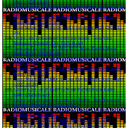
frère" (2025-11-14)
Votre Instant d'Évasion du jeudi 13 novembre 2025 (2025-11-
12)
Pierre-Luc Asselin EN INTERVIEW sur Playlist Music
Radio Dab+ (2025-11-07)
Votre Instant d'Évasion du jeudi 6 novembre 2025 (2025-11-
06)
Utopie, une émission présentée par Justine : Nouvelles
Monnaies ( Episode 03 ) (2025-11-04)
Jonathan Goyvaertz EN INTERVIEW sur Playlist Music
Radio Dab+ (2025-11-03)
Solenn EN INTERVIEW sur Playlist Music Radio Dab+
(2025-11-01)
Valentin Vander EN INTERVIEW sur Playlist Music Radio
Dab+ (2025-10-29)
Laura Maz EN INTERVIEW sur Playlist Music Radio Dab+
(2025-10-28)
Olivier Loin EN iNTERVIEW sur Playlist Music Radio
Dab+ (2025-10-27)
Utopie, une émission présentée par Justine : Nos Nouveaux
Leaders ( Episode 02 ) (2025-10-27)
Utopie, une émission présentée par Justine La Valeur Travail (
Episode 01 ) (2025-10-27)
ENGHIEN LOISIR HANDICAP PRÉSENTE SON
PREMIER CONCERT CARITATIF (2025-10-26)