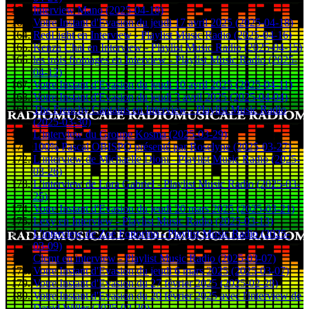
Interview Mano (2025-04-18)
Votre Instant d'Evasion du jeudi 17 avril 2025 (2025-04-18)
RedLight en Interview - Playlist Music Radio (2025-04-16)
Kenza Chal en Interview - Playlist Music Radio (2025-04-15)
les trois fromages en Interview - Playlist Music Radio (2025-
04-12)
Votre Instant d'Evasion du jeudi 10 avril 2025 (2025-04-11)
Votre Instant d'Evasion du jeudi 3 avril 2025 (2025-04-04)
The Frenchy Captains en Interview - Playlist Music Radio
(2025-03-30)
L'interview du Groupe Kosma (2025-03-29)
100% Pascal OBISPO présenté par Roselyne (2025-03-27)
L'interview de Michaelle Dioni - Playlist Music Radio (2025-
03-26)
L'interview de Lora Gabriel - Playlist Music Radio (2025-03-
25)
Votre Instant d'Evasion du jeudi 20 mars 2025 (2025-03-21)
Lexy en Interview - Playlist Music Radio (2025-03-13)
L'interview de Zoé Fottorino - Playlist Music Radio (2025-
03-09)
Clemt en interview - Playlist Music Radio (2025-03-07)
Votre Instant d'Evasion du jeudi 6 mars 2025 (2025-03-07)
Votre Instant d'Evasion du 27 février 2025 (2025-02-28)
Votre Instant d'Evasion du 20 février 2025 avec l'interview de
David Willer (2025-02-20)