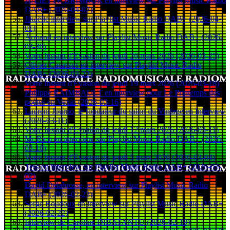
JULIETTE BRIMBOR en interview sur Playlist Music Radio
DAB+ (2026-04-02)
Jikaëlle interview sur Playlist Music Radio DAB+ (2026-04-
01)
Armand en interview sur Playlist Music Radio DAB+ (2026-
03-30)
Votre Instant d'Evasion du jeudi 26 mars 2026 (2026-03-25)
Olivier Casassus en interview sur Playlist Music Radio
DAB+ (2026-03-22)
Votre Instant d'Evasion du jeudi 19 mars 2026 (2026-03-18)
Philippe RAIMBAULT en interview pour Le Printemps des
poètes en Vexin (2026-03-16)
Laurent Journo, le fondateur du salon du Vintage en Interview
(2026-03-11)
Votre Instant d'Evasion du jeudi 12 mars 2026 (2026-03-11)
Mr Rico en interview sur Playlist Music Radio DAB+ (2026-
03-10)
Votre Instant d'Evasion du jeudi 5 mars 2026 (2026-03-04)
Tess en interview sur Playlist Music Radio DAB+ (2026-03-
02)
David Delabrosse, en interview sur Playlist Music Radio
DAB+ (2026-02-23)
Serge Boudoux en interview sur Playlist Music Radio DAB+
(2026-02-22)
Interview de Caroline DIBATANTU (2026-02-19)