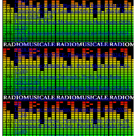
12-21)
L'interview de LaRude - Playlist Music Radio (2024-12-20)
L'interview du groupe Gemma and the Driver - Playlist Music
Radio (2024-12-19)
L'interview de Magali Michaut - Playlist Music Radio (2024-
12-18)
100% Jean-Jacques Goldman proposée par Roselyne (2024-
12-13)
Confidence poignante de dadyday - Playlist Music Radio
(2024-12-11)
L'interview de NOVISCE- Playlist Music Radio (2024-12-
08)
L'interview de Mathilde Kaori - Playlist Music Radio (2024-
12-08)
L'interview du groupe Telegraph - Playlist Music Radio
(2024-12-06)
L'interview de Lou Ciantar - Playlist Music Radio (2024-12-
06)
L'interview de Eva marchal - Playlist Music Radio (2024-11-
24)
L'interview de Chloé Noémy - Playlist Music Radio (2024-
11-24)
L'interview de Todessa - Playlist Music Radio (2024-11-24)
L'interview de The Next Door - Playlist Music Radio (2024-
11-08)