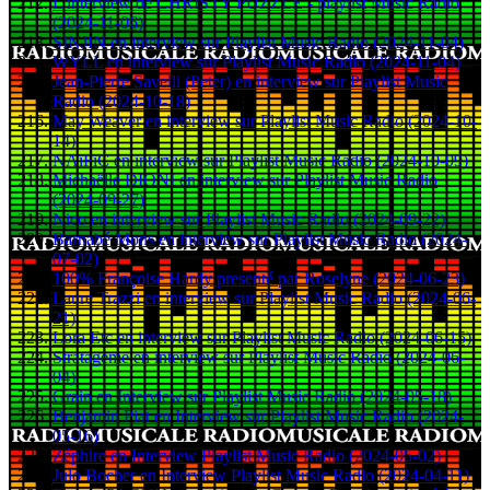
L'interview de CHRISTY PUZZLE - playlist Music Radio
(2024-11-06)
SINJIN en interview sur Playlist Music Radio (2024-11-04)
WYLL en interview sur Playlist Music Radio (2024-11-04)
Jean-Pierre Savelli (Peter) en interview sur Playlist Music
Radio (2024-10-18)
May Weaver en interview sur Playlist Music Radio (2024-10-
14)
NAïFiC en interview sur Playlist Music Radio (2024-10-09)
Michaëlle DIONI en interview sur Playlist Music Radio
(2024-09-27)
Nico en interview sur Playlist Music Radio (2024-09-22)
Barnabé Mons en interview sur Playlist Music Radio (2024-
07-02)
100% Françoise Hardy presenté par Roselyne (2024-06-23)
Laure Trazzi en interview sur Playlist Music Radio (2024-06-
21)
Lora Etc en interview sur Playlist Music Radio (2024-06-15)
Stratageme en interview sur Playlist Music Radio (2024-06-
04)
Grain en Interview sur Playlist Music Radio (2024-05-18)
Benjamin Piat en Interview sur Playlist Music Radio (2024-
05-16)
Zéphire en Interview Playlist Music Radio (2024-05-02)
Julo Bocher en Interview Playlist Music Radio (2024-04-11)