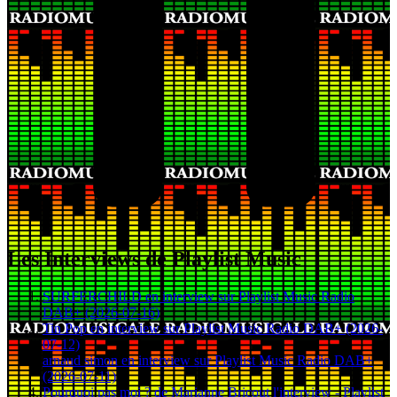
Les Interviews de Playlist Music
SURFERCHILD en interview sur Playlist Music Radio
DAB+ (2026-07-16)
Tin Pop en interview sur Playlist Music Radio DAB+ (2026-
07-12)
arnaud simon en interview sur Playlist Music Radio DAB+
(2026-07-11)
Pourquoi pas moi ? de Marianne Bricout l'interview - Playlist