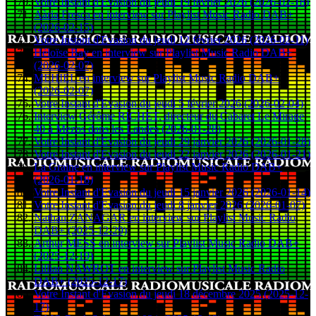
Votre Instant d'Evasion du jeudi 19 février 2026 (2026-02-18)
Aària Fresca en interview sur Playlist Music Radio DAB+
(2026-02-15)
Votre Instant d'Evasion du jeudi 12 février 2026 (2026-02-11)
Héloïse Bay en interview sur Playlist Music Radio DAB+
(2026-02-07)
MEHIEL en interview sur Playlist Music Radio DAB+
(2026-02-07)
Votre Instant d'Evasion du jeudi 5 février 2026 (2026-02-04)
Interview Gérôme RICHET, directeur du Cabaret Le Mirage
40 à Mezos dans les Landes (2026-01-28)
Votre Instant d'Evasion du jeudi 29 janvier 2026 (2026-01-28)
Votre Instant d'Evasion du jeudi 22 janvier 2026 (2026-01-21)
La Graine en interview sur Playlist Music Radio DAB+
(2026-01-18)
Votre Instant d'Evasion du jeudi 15 janvier 2026 (2026-01-14)
Votre Instant d'Evasion du jeudi 8 janvier 2026 (2026-01-07)
Nathan ZANAGAR en interview sur Playlist Music Radio
DAB+ (2025-12-29)
Arthur MESS en interview sur Playlist Music Radio DAB+
(2025-12-19)
Lillian NAWROT en interview sur Playlist Music Radio
DAB+ (2025-12-17)
Votre Instant d'Evasion du jeudi 18 décembre 2025 (2025-12-
17)