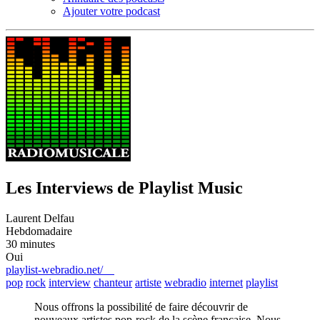
Ajouter votre podcast
Les Interviews de Playlist Music
Laurent Delfau
Hebdomadaire
30 minutes
Oui
playlist-webradio.net/
pop
rock
interview
chanteur
artiste
webradio
internet
playlist
Nous offrons la possibilité de faire découvrir de
nouveaux artistes pop-rock de la scène française. Nous