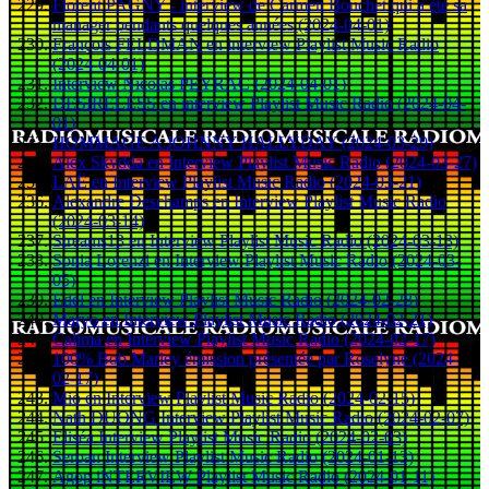
Florent PAGNY - interview de Carmen Bouchet qui a été sa
manager pendants quelques années (2024-04-01)
François FELDMAN en interview Playlist Music Radio
(2024-04-01)
Interview Nicolas PEYRAC (2024-04-01)
DESIRELESS en interview Playlist Music Radio (2024-04-
01)
HOMMAGE A JOHNNY HALLYDAY (2024-03-29)
Alex Skydda en Interview Playlist Music Radio (2024-03-27)
LAË en Interview Playlist Music Radio (2024-03-21)
Alexandre Deschamps en Interview Playlist Music Radio
(2024-03-14)
Streams13 en Interview Playlist Music Radio (2024-03-13)
Sonia Lorenzi en Interview Playlist Music Radio (2024-03-
05)
Edel en Interview Playlist Music Radio (2024-02-28)
Maryo en Interview Playlist Music Radio (2024-02-21)
Calima en Interview Playlist Music Radio (2024-02-17)
100% Bob Marley émission présentée par Roselyne (2024-
02-17)
Mio en Interview Playlist Music Radio (2024-02-15)
Nath DUONG Interview Playlist Music Radio (2024-02-07)
Eliséa Interview Playlist Music Radio (2024-02-03)
Seroan Interview Playlist Music Radio (2024-01-13)
Agop iNTERVIEW Playlist Music Radio (2024-01-11)