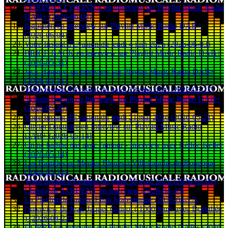
CORINNA CORINNA en interview sur Playlist Music Radio
DAB+ (2026-06-04)
fuguchéri en interview sur Playlist Music Radio DAB+
(2026-06-04)
Votre Instant d'Evasion du jeudi 4 juin 2026 (2026-06-03)
BRICE BACK en interview sur Playlist Music Radio DAB+
(2026-05-31)
Jack Hagguy. en interview sur Playlist Music Radio DAB+
(2026-05-31)
Votre Instant d'Evasion du jeudi 28 mai 2026 (2026-05-27)
Sylvain Fesson en Interview sur Playlist Music Radio DAB+
(2026-05-25)
Votre Instant d'Evasion du jeudi 21 mai 2026 (2026-05-21)
Olivier Daguerre en Interview sur Playlist Music Radio
DAB+ (2026-05-14)
On ne badine pas avec l'amour - Interview avec Cédric Keller
(2026-05-14)
Les Bastides en Meules Bleues à Villefranche-de-Rouergue
(2026-05-13)
Votre Instant d'Evasion du jeudi 30 avril 2026 (2026-05-01)
Christophe LORIENT en interview (2026-04-30)
La Playlist de l'artiste Elian Marestianne (2026-04-22)
l'interview de Jean-Jaques Guinot ( 1000 jours avec Dorothée
) (2026-04-22)
DORRR en interview sur Playlist Music Radio DAB+ (2026-