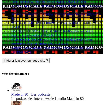
Alba Interview Playlist Music Radio (2024-01-09)
BEN & MYLÈNE Interview Playlist Music Radio (2023-12-
20)
Moses christopher Interview Playlist Music Radio (2023-12-
13)
MICHAELLE DIONI Interview Playlist Music Radio (2023-
12-06)
Rodrigue Interview Playlist Music Radio (2023-12-06)
Epona en interview (2023-03-15)
FABIENNE SHINE et GEORGES BODOSSIAN en
interview Playlist Music (2023-03-02)
Brigitte Skiavi-Blanc en interview Playlist Music Radio
(2023-02-27)
Intégrer le player sur votre site ?
Vous devriez aimer :
Made in 80 - Les podcasts
Le podcast des interviews de la radio Made in 80...