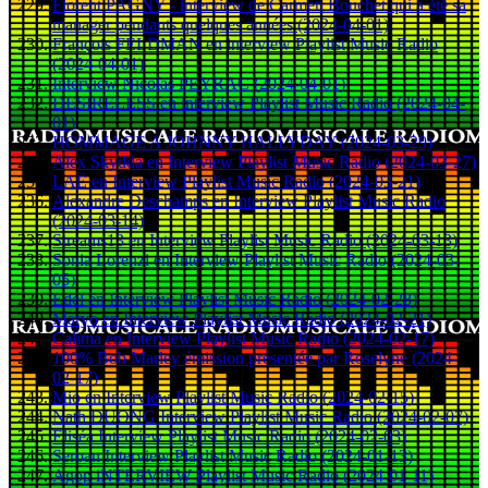
Florent PAGNY - interview de Carmen Bouchet qui a été sa
manager pendants quelques années (2024-04-01)
François FELDMAN en interview Playlist Music Radio
(2024-04-01)
Interview Nicolas PEYRAC (2024-04-01)
DESIRELESS en interview Playlist Music Radio (2024-04-
01)
HOMMAGE A JOHNNY HALLYDAY (2024-03-29)
Alex Skydda en Interview Playlist Music Radio (2024-03-27)
LAË en Interview Playlist Music Radio (2024-03-21)
Alexandre Deschamps en Interview Playlist Music Radio
(2024-03-14)
Streams13 en Interview Playlist Music Radio (2024-03-13)
Sonia Lorenzi en Interview Playlist Music Radio (2024-03-
05)
Edel en Interview Playlist Music Radio (2024-02-28)
Maryo en Interview Playlist Music Radio (2024-02-21)
Calima en Interview Playlist Music Radio (2024-02-17)
100% Bob Marley émission présentée par Roselyne (2024-
02-17)
Mio en Interview Playlist Music Radio (2024-02-15)
Nath DUONG Interview Playlist Music Radio (2024-02-07)
Eliséa Interview Playlist Music Radio (2024-02-03)
Seroan Interview Playlist Music Radio (2024-01-13)
Agop iNTERVIEW Playlist Music Radio (2024-01-11)