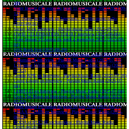
18)
Votre Instant d'Évasion du jeudi 11 septembre 2025 (2025-09-
12)
Les Ogres de Barbark en Interview - Playlist music radio
(2025-09-11)
Stessy M en Interview - Playlist music radio (2025-09-11)
OWIE CELEBRATION TOUR l' interview (2025-09-06)
Votre Instant d'Évasion du jeudi 4 septembre 2025 (2025-09-
04)
OS2 Rock Fest (2025-08-29)
Karl lemoine en Interview - Playlist music radio (2025-07-15)
Clouman en Interview - Playlist Music Radio (2025-07-13)
L’Homme Héron en Interview - Playlist Music Radio (2025-
07-12)
Gentle RPR en Interview - Playlist Music Radio (2025-07-09)
Laura Lovero en Interview - Playlist Music Radio (2025-07-
04)
LØRELEÏ en Interview - Playlist Music Radio (2025-07-04)
Over The Moon en Interview - Playlist Music Radio (2025-
07-02)
Votre Instant d'Evasion du jeudi 26 juin 2025 (2025-06-27)
LISAA CAMIN en Interview - Playlist Music Radio (2025-
06-22)
EODA et BUCHE en Interview - Playlist Music Radio
(2025-06-20)