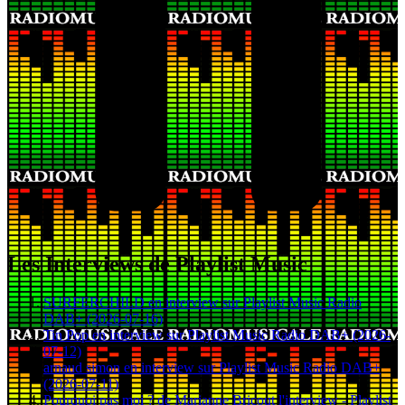
Les Interviews de Playlist Music
SURFERCHILD en interview sur Playlist Music Radio
DAB+ (2026-07-16)
Tin Pop en interview sur Playlist Music Radio DAB+ (2026-
07-12)
arnaud simon en interview sur Playlist Music Radio DAB+
(2026-07-11)
Pourquoi pas moi ? de Marianne Bricout l'interview - Playlist