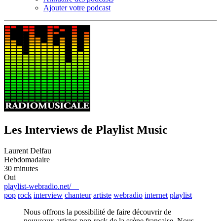
Ajouter votre podcast
Les Interviews de Playlist Music
Laurent Delfau
Hebdomadaire
30 minutes
Oui
playlist-webradio.net/
pop
rock
interview
chanteur
artiste
webradio
internet
playlist
Nous offrons la possibilité de faire découvrir de
nouveaux artistes pop-rock de la scène française. Nous