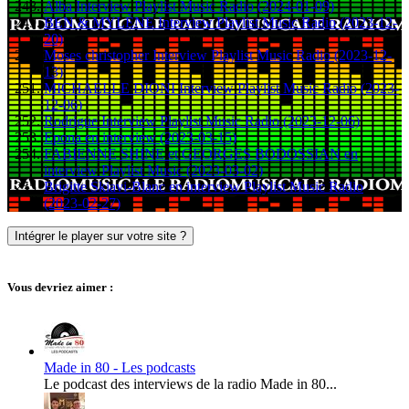
Alba Interview Playlist Music Radio (2024-01-09)
BEN & MYLÈNE Interview Playlist Music Radio (2023-12-
20)
Moses christopher Interview Playlist Music Radio (2023-12-
13)
MICHAELLE DIONI Interview Playlist Music Radio (2023-
12-06)
Rodrigue Interview Playlist Music Radio (2023-12-06)
Epona en interview (2023-03-15)
FABIENNE SHINE et GEORGES BODOSSIAN en
interview Playlist Music (2023-03-02)
Brigitte Skiavi-Blanc en interview Playlist Music Radio
(2023-02-27)
Intégrer le player sur votre site ?
Vous devriez aimer :
Made in 80 - Les podcasts
Le podcast des interviews de la radio Made in 80...