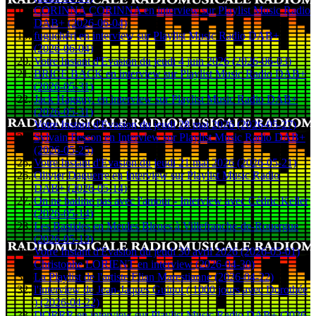
CORINNA CORINNA en interview sur Playlist Music Radio
DAB+ (2026-06-04)
fuguchéri en interview sur Playlist Music Radio DAB+
(2026-06-04)
Votre Instant d'Evasion du jeudi 4 juin 2026 (2026-06-03)
BRICE BACK en interview sur Playlist Music Radio DAB+
(2026-05-31)
Jack Hagguy. en interview sur Playlist Music Radio DAB+
(2026-05-31)
Votre Instant d'Evasion du jeudi 28 mai 2026 (2026-05-27)
Sylvain Fesson en Interview sur Playlist Music Radio DAB+
(2026-05-25)
Votre Instant d'Evasion du jeudi 21 mai 2026 (2026-05-21)
Olivier Daguerre en Interview sur Playlist Music Radio
DAB+ (2026-05-14)
On ne badine pas avec l'amour - Interview avec Cédric Keller
(2026-05-14)
Les Bastides en Meules Bleues à Villefranche-de-Rouergue
(2026-05-13)
Votre Instant d'Evasion du jeudi 30 avril 2026 (2026-05-01)
Christophe LORIENT en interview (2026-04-30)
La Playlist de l'artiste Elian Marestianne (2026-04-22)
l'interview de Jean-Jaques Guinot ( 1000 jours avec Dorothée
) (2026-04-22)
DORRR en interview sur Playlist Music Radio DAB+ (2026-