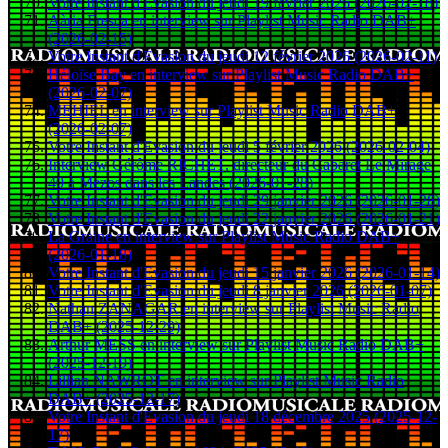
Votre Instant d'Evasion du jeudi 19 février 2026 (2026-02-18)
Aària Fresca en interview sur Playlist Music Radio DAB+
(2026-02-15)
Votre Instant d'Evasion du jeudi 12 février 2026 (2026-02-11)
Héloïse Bay en interview sur Playlist Music Radio DAB+
(2026-02-07)
MEHIEL en interview sur Playlist Music Radio DAB+
(2026-02-07)
Votre Instant d'Evasion du jeudi 5 février 2026 (2026-02-04)
Interview Gérôme RICHET, directeur du Cabaret Le Mirage
40 à Mezos dans les Landes (2026-01-28)
Votre Instant d'Evasion du jeudi 29 janvier 2026 (2026-01-28)
Votre Instant d'Evasion du jeudi 22 janvier 2026 (2026-01-21)
La Graine en interview sur Playlist Music Radio DAB+
(2026-01-18)
Votre Instant d'Evasion du jeudi 15 janvier 2026 (2026-01-14)
Votre Instant d'Evasion du jeudi 8 janvier 2026 (2026-01-07)
Nathan ZANAGAR en interview sur Playlist Music Radio
DAB+ (2025-12-29)
Arthur MESS en interview sur Playlist Music Radio DAB+
(2025-12-19)
Lillian NAWROT en interview sur Playlist Music Radio
DAB+ (2025-12-17)
Votre Instant d'Evasion du jeudi 18 décembre 2025 (2025-12-
17)