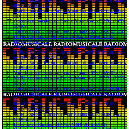
JULIETTE BRIMBOR en interview sur Playlist Music Radio
DAB+ (2026-04-02)
Jikaëlle interview sur Playlist Music Radio DAB+ (2026-04-
01)
Armand en interview sur Playlist Music Radio DAB+ (2026-
03-30)
Votre Instant d'Evasion du jeudi 26 mars 2026 (2026-03-25)
Olivier Casassus en interview sur Playlist Music Radio
DAB+ (2026-03-22)
Votre Instant d'Evasion du jeudi 19 mars 2026 (2026-03-18)
Philippe RAIMBAULT en interview pour Le Printemps des
poètes en Vexin (2026-03-16)
Laurent Journo, le fondateur du salon du Vintage en Interview
(2026-03-11)
Votre Instant d'Evasion du jeudi 12 mars 2026 (2026-03-11)
Mr Rico en interview sur Playlist Music Radio DAB+ (2026-
03-10)
Votre Instant d'Evasion du jeudi 5 mars 2026 (2026-03-04)
Tess en interview sur Playlist Music Radio DAB+ (2026-03-
02)
David Delabrosse, en interview sur Playlist Music Radio
DAB+ (2026-02-23)
Serge Boudoux en interview sur Playlist Music Radio DAB+
(2026-02-22)
Interview de Caroline DIBATANTU (2026-02-19)