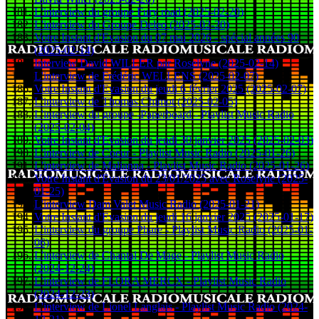
L'interview du groupe Fury road (2025-02-20)
L'interview du Groupe Deleo (2025-02-20)
Votre Instant d'Evasion du 07 mai 2026 - spécial années 90
(2025-02-14)
Interview David WILLER par Roselyne (2025-02-14)
L'interview de Frédéric WELLENS (2025-02-07)
Votre Instant d'Evasion du jeudi 6 février 2025 (2025-02-07)
L'interview de Thomas Chimot (2025-02-05)
L'interview du groupe -Paperboard - Playlist Music Radio
(2025-02-04)
Votre Instant d'Evasion du jeudi 30 janvier 2025 (2025-02-03)
L'interview de Coeur - Playlist Music Radio (2025-01-26)
L'interview de Malianna - Playlist Music Radio (2025-01-26)
Votre Instant d'Evasion du 23/01/2025 avec Roselyne (2025-
01-25)
L'interview Dam Valet Music Radio (2025-01-21)
Votre Instant d'Evasion du jeudi 16 janvier 2025 (2025-01-17)
L'interview du groupe Phare - Playlist Music Radio (2025-01-
06)
L'interview de Chantal De Mage - Playlist Music Radio
(2024-12-24)
L'interview de FLORA MERCX - Playlist Music Radio
(2024-12-23)
L'interview de Lionel Langlais - Playlist Music Radio (2024-