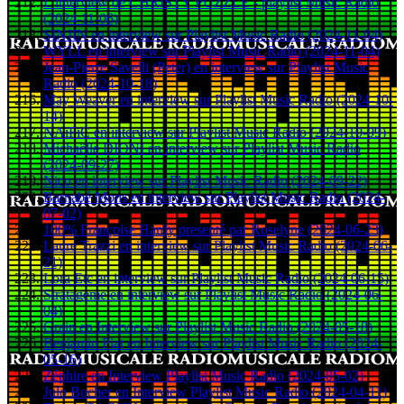
L'interview de CHRISTY PUZZLE - playlist Music Radio
(2024-11-06)
SINJIN en interview sur Playlist Music Radio (2024-11-04)
WYLL en interview sur Playlist Music Radio (2024-11-04)
Jean-Pierre Savelli (Peter) en interview sur Playlist Music
Radio (2024-10-18)
May Weaver en interview sur Playlist Music Radio (2024-10-
14)
NAïFiC en interview sur Playlist Music Radio (2024-10-09)
Michaëlle DIONI en interview sur Playlist Music Radio
(2024-09-27)
Nico en interview sur Playlist Music Radio (2024-09-22)
Barnabé Mons en interview sur Playlist Music Radio (2024-
07-02)
100% Françoise Hardy presenté par Roselyne (2024-06-23)
Laure Trazzi en interview sur Playlist Music Radio (2024-06-
21)
Lora Etc en interview sur Playlist Music Radio (2024-06-15)
Stratageme en interview sur Playlist Music Radio (2024-06-
04)
Grain en Interview sur Playlist Music Radio (2024-05-18)
Benjamin Piat en Interview sur Playlist Music Radio (2024-
05-16)
Zéphire en Interview Playlist Music Radio (2024-05-02)
Julo Bocher en Interview Playlist Music Radio (2024-04-11)