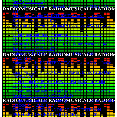
frère" (2025-11-14)
Votre Instant d'Évasion du jeudi 13 novembre 2025 (2025-11-
12)
Pierre-Luc Asselin EN INTERVIEW sur Playlist Music
Radio Dab+ (2025-11-07)
Votre Instant d'Évasion du jeudi 6 novembre 2025 (2025-11-
06)
Utopie, une émission présentée par Justine : Nouvelles
Monnaies ( Episode 03 ) (2025-11-04)
Jonathan Goyvaertz EN INTERVIEW sur Playlist Music
Radio Dab+ (2025-11-03)
Solenn EN INTERVIEW sur Playlist Music Radio Dab+
(2025-11-01)
Valentin Vander EN INTERVIEW sur Playlist Music Radio
Dab+ (2025-10-29)
Laura Maz EN INTERVIEW sur Playlist Music Radio Dab+
(2025-10-28)
Olivier Loin EN iNTERVIEW sur Playlist Music Radio
Dab+ (2025-10-27)
Utopie, une émission présentée par Justine : Nos Nouveaux
Leaders ( Episode 02 ) (2025-10-27)
Utopie, une émission présentée par Justine La Valeur Travail (
Episode 01 ) (2025-10-27)
ENGHIEN LOISIR HANDICAP PRÉSENTE SON
PREMIER CONCERT CARITATIF (2025-10-26)