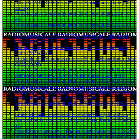
Alix EN iNTERVIEW sur Playlist Music Radio Dab+ (2025-
10-24)
Votre Instant d'Évasion du jeudi 23 octobre 2025 (2025-10-
23)
Votre Instant d'Évasion du jeudi 16 octobre 2025 (2025-10-
16)
Lux Harmonia EN iNTERVIEW sur Playlist Music Radio
Dab+ (2025-10-12)
Shama en interview en interview sur Playlist Music Radio
Dab+ (2025-10-11)
Michaelle DIONI en interview sur Playlist Music Radio Dab+
(2025-10-09)
Votre Instant d'Évasion du jeudi 9 octobre 2025 (2025-10-09)
Ajimsa en Interview - Playlist Music Radio (2025-10-02)
Votre Instant d'Évasion du jeudi 2 octobre 2025 (2025-10-02)
RedLight en Interview - Playlist Music Radio (2025-10-02)
L’interview ( Alain Llorca ) GOLD Nous parle du concert de
Forges-les-Eaux (76) 17/10 (2025-09-26)
Votre Instant d'Évasion du jeudi 25 septembre 2025 (2025-09-
25)
Emilie Ménard - artiste peintre - en interview (2025-09-25)
Andrea Ponti en Interview - Playlist Music Radio (2025-09-
24)
Nico Rêve en Interview - Playlist Music Radio (2025-09-22)
Votre Instant d'Évasion du jeudi 18 septembre 2025 (2025-09-