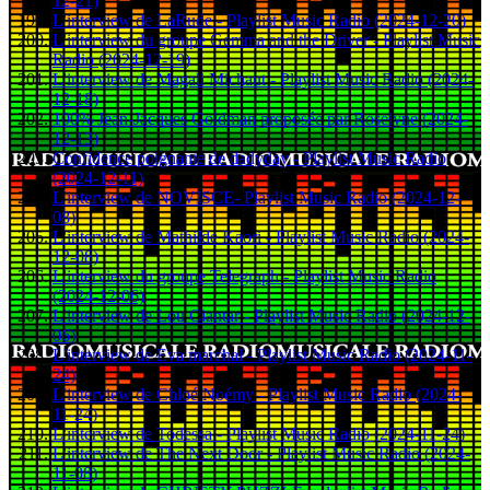
12-21)
L'interview de LaRude - Playlist Music Radio (2024-12-20)
L'interview du groupe Gemma and the Driver - Playlist Music
Radio (2024-12-19)
L'interview de Magali Michaut - Playlist Music Radio (2024-
12-18)
100% Jean-Jacques Goldman proposée par Roselyne (2024-
12-13)
Confidence poignante de dadyday - Playlist Music Radio
(2024-12-11)
L'interview de NOVISCE- Playlist Music Radio (2024-12-
08)
L'interview de Mathilde Kaori - Playlist Music Radio (2024-
12-08)
L'interview du groupe Telegraph - Playlist Music Radio
(2024-12-06)
L'interview de Lou Ciantar - Playlist Music Radio (2024-12-
06)
L'interview de Eva marchal - Playlist Music Radio (2024-11-
24)
L'interview de Chloé Noémy - Playlist Music Radio (2024-
11-24)
L'interview de Todessa - Playlist Music Radio (2024-11-24)
L'interview de The Next Door - Playlist Music Radio (2024-
11-08)