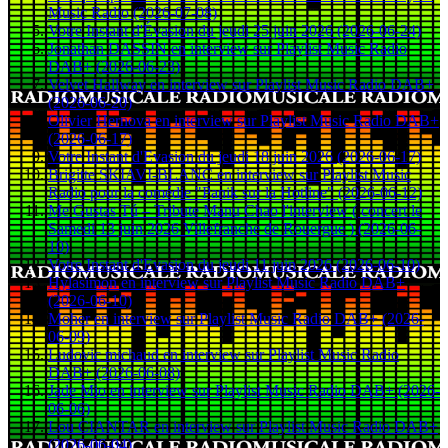
Music Radio (2026-07-08)
Votre Instant d'Évasion du jeudi 25 juin 2026 (2026-06-24)
Jonathan DASSIN en interview sur Playlist Music Radio
DAB+ (2026-06-23)
Velvet Hallway en interview sur Playlist Music Radio DAB+
(2026-06-20)
Olivier Hernova en interview sur Playlist Music Radio DAB+
(2026-06-17)
Votre Instant d'Evasion du jeudi 18 juin 2026 (2026-06-17)
Brigitte SKIAVI-BLANC en interview sur Playlist Music
Radio pour la comédie "Panik sur la Hotline" (2026-06-12)
Me Gustas Tú – Tribute Manu Chao l'interview ( concert le
Samedi 13 juin 2026 Villefranche de Rouergue ) (2026-06-
10)
Votre Instant d'Evasion du jeudi 11 juin 2026 (2026-06-10)
Hylasimon en interview sur Playlist Music Radio DAB+
(2026-06-10)
Moher en interview sur Playlist Music Radio DAB+ (2026-
06-09)
Ludovic michaud en interview sur Playlist Music Radio
DAB+ (2026-06-08)
Jade Mio en interview sur Playlist Music Radio DAB+ (2026-
06-06)
Lou CIANTAR en interview sur Playlist Music Radio DAB+
(2026-06-04)