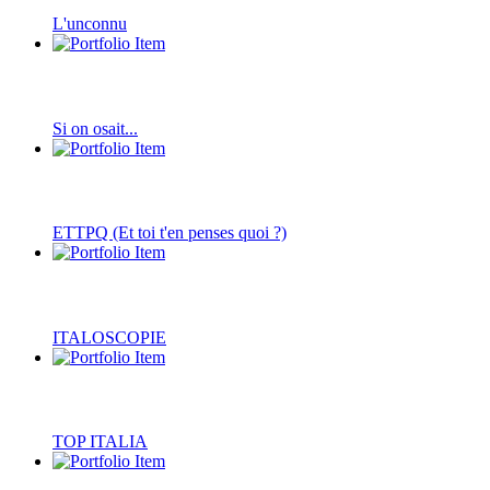
L'unconnu
Si on osait...
ETTPQ (Et toi t'en penses quoi ?)
ITALOSCOPIE
TOP ITALIA