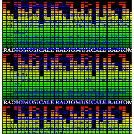
Interview Mano (2025-04-18)
Votre Instant d'Evasion du jeudi 17 avril 2025 (2025-04-18)
RedLight en Interview - Playlist Music Radio (2025-04-16)
Kenza Chal en Interview - Playlist Music Radio (2025-04-15)
les trois fromages en Interview - Playlist Music Radio (2025-
04-12)
Votre Instant d'Evasion du jeudi 10 avril 2025 (2025-04-11)
Votre Instant d'Evasion du jeudi 3 avril 2025 (2025-04-04)
The Frenchy Captains en Interview - Playlist Music Radio
(2025-03-30)
L'interview du Groupe Kosma (2025-03-29)
100% Pascal OBISPO présenté par Roselyne (2025-03-27)
L'interview de Michaelle Dioni - Playlist Music Radio (2025-
03-26)
L'interview de Lora Gabriel - Playlist Music Radio (2025-03-
25)
Votre Instant d'Evasion du jeudi 20 mars 2025 (2025-03-21)
Lexy en Interview - Playlist Music Radio (2025-03-13)
L'interview de Zoé Fottorino - Playlist Music Radio (2025-
03-09)
Clemt en interview - Playlist Music Radio (2025-03-07)
Votre Instant d'Evasion du jeudi 6 mars 2025 (2025-03-07)
Votre Instant d'Evasion du 27 février 2025 (2025-02-28)
Votre Instant d'Evasion du 20 février 2025 avec l'interview de
David Willer (2025-02-20)