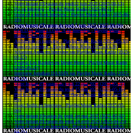
Votre Instant d'Evasion du jeudi12 juin 2025 (2025-06-13)
Piz en Interview - Playlist Music Radio (2025-06-11)
Stone of a bich en Interview - Playlist Music Radio (2025-06-
10)
Votre Instant d'Evasion du jeudi 5 juin 2025 (2025-06-06)
GOLD by Alain LLORCA en Interview - Playlist Music
Radio (2025-06-05)
Archimède en interview - Playlist Music Radio (2025-05-30)
Naud en interview - Playlist Music Radio (2025-05-28)
Sébastien Agius en Interview sur Playlist Music Radio (2025-
05-27)
Festival Les Bastides en Meule Bleue - Playlist Music Radio
(2025-05-27)
Interview Jonathan DASSIN sur Playlist Music Radio (2025-
05-23)
Votre Instant d'Evasion du jeudi 22 mai 2025 (2025-05-23)
Votre Instant d'Evasion du jeudi 15 mai 2025 (2025-05-16)
Phil Di Noia en interview sur Playlist Music Radio (2025-05-
09)
Hugo Jardin en Interview - Playlist Music Radio (2025-05-
06)
Votre Instant d'évasion du jeudi 1er mai 2025 (2025-05-02)
Votre Instant d'Evasion du jeudi 24 avril 2025 (2025-04-25)
Aline Chevalier en Interview - Playlist Music Radio (2025-
04-21)