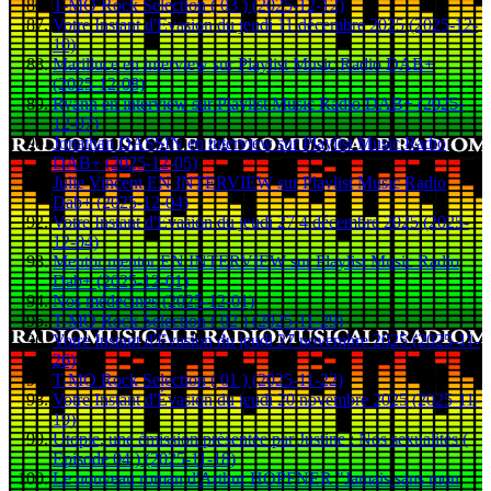
T-MO Rock Selection ( 03 ) (2025-12-12)
Votre Instant d'Evasion du jeudi 11 décembre 2025 (2025-12-
10)
Marilluce en interview sur Playlist Music Radio DAB+
(2025-12-08)
Ryann en interview sur Playlist Music Radio DAB+ (2025-
12-07)
Jonathan DASSIN en interview sur Playlist Music Radio
DAB+ (2025-12-05)
Julie Vincent EN INTERVIEW sur Playlist Music Radio
Dab+ (2025-12-04)
Votre Instant d'Evasion du jeudi 27 4 décembre 2025 (2025-
12-04)
Mentor mentor EN INTERVIEW sur Playlist Music Radio
Dab+ (2025-12-01)
Nos médecines (2025-12-01)
T-MO Rock Selection ( 02 ) (2025-11-29)
Votre Instant d'Evasion du jeudi 27 novembre 2025 (2025-11-
26)
T-MO Rock Selection ( 01 ) (2025-11-22)
Votre Instant d'Évasion du jeudi 20 novembre 2025 (2025-11-
19)
Utopie, une émission présentée par Justine : Nos sexualités (
Episode 04 ) (2025-11-18)
Le nouveau roman d'Arthur HOPFNER "Jamais sans mon