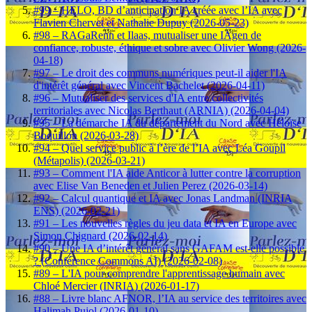
#99 – HELO, BD d’anticipation IA créée avec l’IA avec
Flavien Chervet et Nathalie Dupuy (2026-05-23)
#98 – RAGaRenn et Ilaas, mutualiser une IAgen de
confiance, robuste, éthique et sobre avec Olivier Wong (2026-
04-18)
#97 – Le droit des communs numériques peut-il aider l'IA
d'intérêt général avec Vincent Bachelet (2026-04-11)
#96 – Mutualiser des services d'IA entre collectivités
territoriales avec Nicolas Berthaut (ARNIA) (2026-04-04)
#95 – La démarche IA du département du Nord avec Héloïse
Boquillon (2026-03-28)
#94 – Quel service public à l’ère de l’IA avec Léa Goupil
(Métapolis) (2026-03-21)
#93 – Comment l'IA aide Anticor à lutter contre la corruption
avec Elise Van Beneden et Julien Perez (2026-03-14)
#92 – Calcul quantique et IA avec Jonas Landman (INRIA
ENS) (2026-02-21)
#91 – Les nouvelles règles du jeu data et IA en Europe avec
Simon Chignard (2026-02-14)
#90 – Une IA d’intérêt général sans GAFAM est-elle possible
? (Conférence Commons AI) (2026-02-08)
#89 – L'IA pour comprendre l'apprentissage humain avec
Chloé Mercier (INRIA) (2026-01-17)
#88 – Livre blanc AFNOR, l’IA au service des territoires avec
Halimah Pujol (2026-01-10)