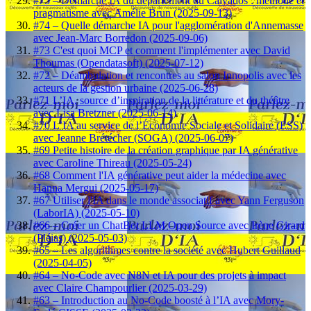
#75 – Démarche IA du département du Calvados : méthode et
pragmatisme avec Amélie Brun (2025-09-13)
#74 – Quelle démarche IA pour l'agglomération d'Annemasse
avec Jean-Marc Borredon (2025-09-06)
#73 C'est quoi MCP et comment l'implémenter avec David
Thoumas (Opendatasoft) (2025-07-12)
#72 – Déambulation et rencontres au salon Innopolis avec les
acteurs de la gestion urbaine (2025-06-28)
#71 L’IA, source d’inspiration de la littérature et du théâtre
avec Lisa Bretzner (2025-06-14)
#70 L’IA au service de l’Économie Sociale et Solidaire (ESS)
avec Jeanne Brétécher (SOGA) (2025-06-07)
#69 Petite histoire de la création graphique par IA générative
avec Caroline Thireau (2025-05-24)
#68 Comment l'IA générative peut aider la médecine avec
Hanna Mergui (2025-05-17)
#67 Utiliser l'IA dans le monde associatif avec Yann Ferguson
(LaborIA) (2025-05-10)
#66 – Créer un ChatBot LLM Open Source avec Irène Girard
(Pléias) (2025-05-03)
#65 – Les algorithmes contre la société avec Hubert Guillaud
(2025-04-05)
#64 – No-Code avec N8N et IA pour des projets à impact
avec Claire Champourlier (2025-03-29)
#63 – Introduction au No-Code boosté à l’IA avec Mory-