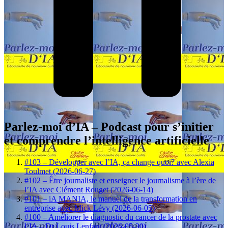
Parlez-moi d’IA – Podcast pour s’initier
et comprendre l’intelligence artificielle
#103 – Développer avec l’IA, ça change quoi? avec Alexia
Toulmet (2026-06-27)
#102 – Être journaliste et enseigner le journalisme à l’ère de
l’IA avec Clément Rouget (2026-06-14)
#101 – iA MANIA, le manuel de la transformation en
entreprise avec Mick Lévy (2026-06-05)
#100 – Améliorer le diagnostic du cancer de la prostate avec
l’IA – Dr Louis Lenfant (2026-05-30)