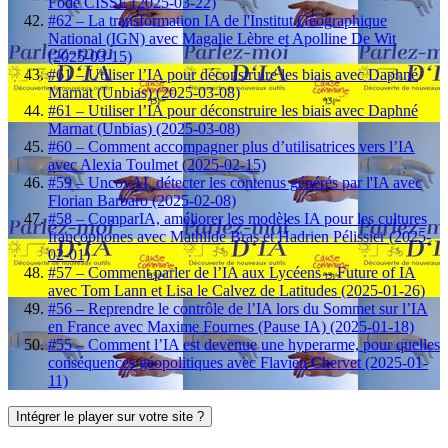
Fodé CISSE (2025-03-22)
#62 – La transformation IA de l'Institut Géographique
National (IGN) avec Magalie Lèbre et Apolline De Wit
(2025-03-15)
#61 – Utiliser l’IA pour déconstruire les biais avec Daphné
Marnat (Unbias) (2025-03-08)
#61 – Utiliser l’IA pour déconstruire les biais avec Daphné
Marnat (Unbias) (2025-03-08)
#60 – Comment accompagner plus d’utilisatrices vers l’IA
avec Alexia Toulmet (2025-02-15)
#59 – UncovAI, détecter les contenus générés par l'IA avec
Florian Barbaro (2025-02-08)
#58 – ComparIA, améliorer les modèles IA pour les cultures
francophones avec Mathilde Bras et Hadrien Pélissier (2025-
02-01)
#57 – Comment parler de l’IA aux Lycéens – Future of IA
avec Tom Lann et Lisa le Calvez de Latitudes (2025-01-26)
#56 – Reprendre le contrôle de l’IA lors du Sommet sur l’IA
en France avec Maxime Fournes (Pause IA) (2025-01-18)
#55 – Comment l’IA est devenue une hyperarme, pour quelles
conséquences géopolitiques avec Flavien Chervet (2025-01-
11)
Intégrer le player sur votre site ?