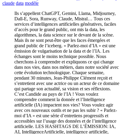
claude
data
modèle
Ils s’appellent ChatGPT, Gemini, Llama, Midjourney,
Dall-E, Sora, Runway, Claude, Mistral… Tous ces
services d’intelligences artificielles génératives, faciles
d’accès pour le grand public, ont mis la data, les
algorithmes, la data science sur le devant de la scène.
Mais ils ne sont peut-être que les faces émergées et
grand public de l’iceberg. « Parlez-moi d’IA » est une
émission de vulgarisation de la data et de l’IA. Les
échanges sont le moins technique possible. Nous
cherchons à comprendre et expliquons ce qui change
dans nos vies, dans nos métiers, dans notre société avec
cette évolution technologique. Chaque semaine,
pendant 30 minutes, Jean-Philippe Clément reçoit et
s’entretient avec une actrice ou un acteur de ce domaine
qui partage son actualité, sa vision et ses réflexions.
C’est Candide au pays de l’IA ! Vous voulez
comprendre comment la donnée et l’Intelligence
artificielle (IA) impactent nos vies? Vous voulez agir
avec ces nouveaux outils et ne pas les subir ? « Parlez-
moi d’IA » est une série d’entretiens progressifs et
accessibles sur l’usage des données et de l’intelligence
artificielle. LES HASHTAGS DE L’ÉMISSION: IA,
AI, IntelligenceArtificielle, intelligence artificielle,