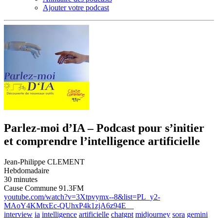
Ajouter votre podcast
Parlez-moi d’IA – Podcast pour s’initier
et comprendre l’intelligence artificielle
Jean-Philippe CLEMENT
Hebdomadaire
30 minutes
Cause Commune 91.3FM
youtube.com/watch?v=3Xtpvymx--8&list=PL_y2-
MAoY4KMtxEc-QUhxP4k1zjA6z94E
interview
ia
intelligence
artificielle
chatgpt
midjourney
sora
gemini