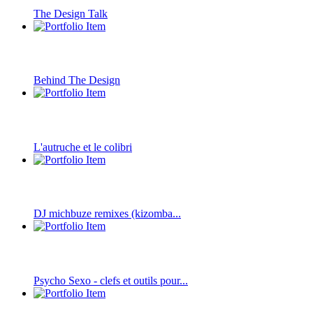
The Design Talk
Behind The Design
L'autruche et le colibri
DJ michbuze remixes (kizomba...
Psycho Sexo - clefs et outils pour...