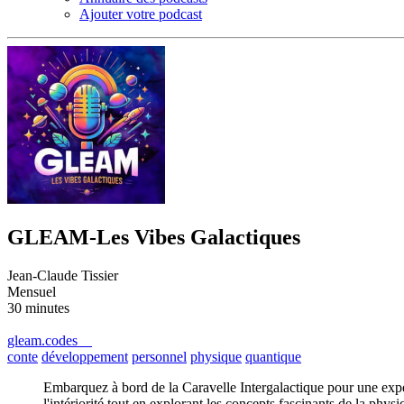
Ajouter votre podcast
GLEAM-Les Vibes Galactiques
Jean-Claude Tissier
Mensuel
30 minutes
gleam.codes
conte
développement
personnel
physique
quantique
Embarquez à bord de la Caravelle Intergalactique pour une exp
l'intériorité tout en explorant les concepts fascinants de la ph