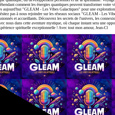
préhendant comment les énergies quantiques peuvent transformer votre vi
z dès aujourd'hui "GLEAM - Les Vibes Galactiques" pour une exploration
itez pas à nous rejoindre sur les réseaux sociaux "GLEAM - Les Vibes
nnés et accueillants. Découvrez les secrets de l'univers, les connexions 
vec nous dans cette aventure mystique, où chaque instant sera une oppo
périence spirituelle exceptionnelle ! Avec tout mon amour, Jean-Cl
ocher, que verrait-il ? (2026-08-05)