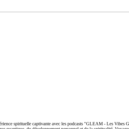
érience spirituelle captivante avec les podcasts "GLEAM - Les Vibes Ga
ysique quantique, du développement personnel et de la spiritualité. Voy