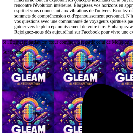
rencontre l'évolution intérieure. Élargissez vos horizons en ap
esprit et vous connectant aux vibrations de l'univers. Écoute
sommets de compréhension et d'épanouissement personnel. N'hés
vos questions avec une communauté de voyageurs spirituels passio
guider vers le plein épanouissement de votre être. Embarquez a
Rejoignez-nous dès aujourd'hui sur Facebook pour vivre une ex
Si l'Éternel regardait ton cœur comme il a regardé celui de Moïse au r
Sur la piste 1