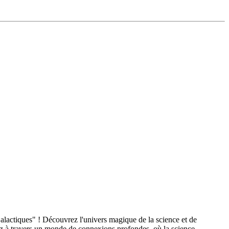
lactiques" ! Découvrez l'univers magique de la science et de
agez à travers un monde de connexions profondes, où la science