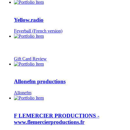
Yellow.radio
Feverball (French version)
Gift Card Review
Allonefm productions
Allonefm
F LEMERCIER PRODUCTIONS -
www.flemercierproductions.fr