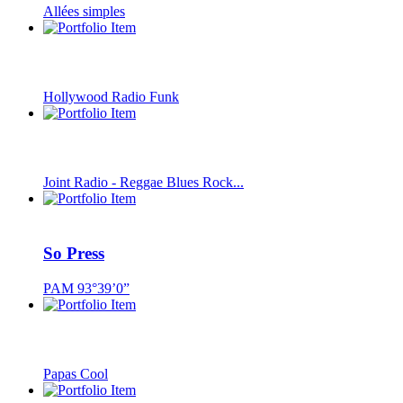
Allées simples
Hollywood Radio Funk
Joint Radio - Reggae Blues Rock...
So Press
PAM 93°39’0”
Papas Cool