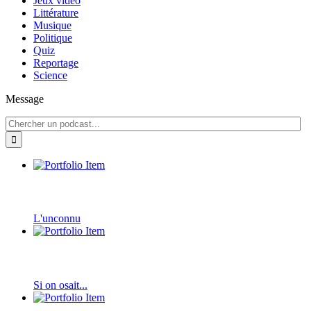
Jeux vidéo
Littérature
Musique
Politique
Quiz
Reportage
Science
Message
L'unconnu
Si on osait...