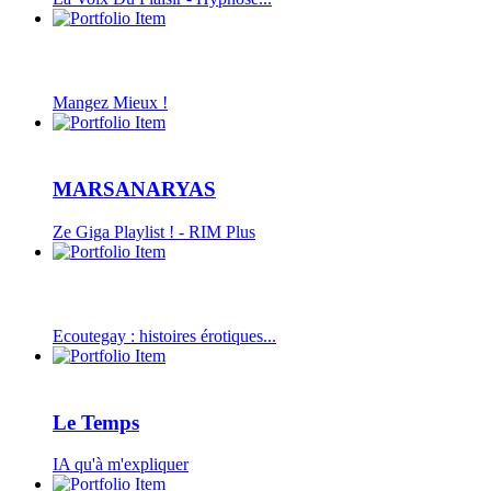
Mangez Mieux !
MARSANARYAS
Ze Giga Playlist ! - RIM Plus
Ecoutegay : histoires érotiques...
Le Temps
IA qu'à m'expliquer