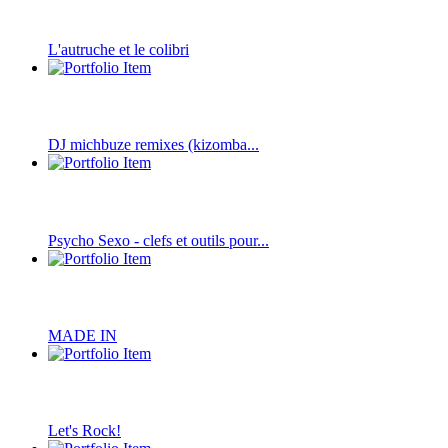
L'autruche et le colibri
DJ michbuze remixes (kizomba...
Psycho Sexo - clefs et outils pour...
MADE IN
Let's Rock!