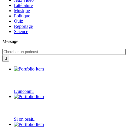
Jeux vidéo
Littérature
Musique
Politique
Quiz
Reportage
Science
Message
L'unconnu
Si on osait...