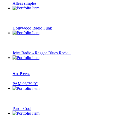
Allées simples
Hollywood Radio Funk
Joint Radio - Reggae Blues Rock...
So Press
PAM 93°39’0”
Papas Cool