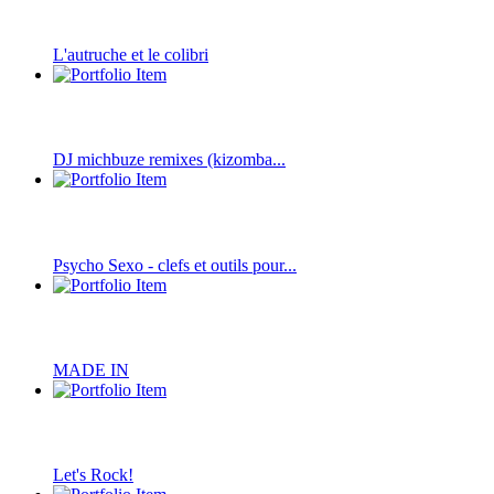
L'autruche et le colibri
DJ michbuze remixes (kizomba...
Psycho Sexo - clefs et outils pour...
MADE IN
Let's Rock!