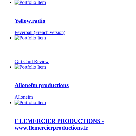
Yellow.radio
Feverball (French version)
Gift Card Review
Allonefm productions
Allonefm
F LEMERCIER PRODUCTIONS -
www.flemercierproductions.fr