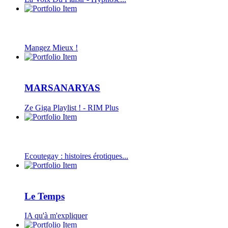
Mangez Mieux !
MARSANARYAS
Ze Giga Playlist ! - RIM Plus
Ecoutegay : histoires érotiques...
Le Temps
IA qu'à m'expliquer