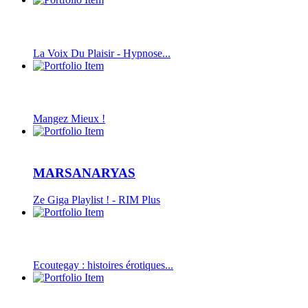
La Voix Du Plaisir - Hypnose...
Mangez Mieux !
MARSANARYAS
Ze Giga Playlist ! - RIM Plus
Ecoutegay : histoires érotiques...