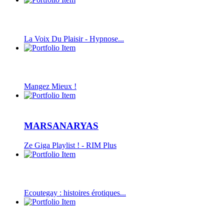
La Voix Du Plaisir - Hypnose...
Mangez Mieux !
MARSANARYAS
Ze Giga Playlist ! - RIM Plus
Ecoutegay : histoires érotiques...