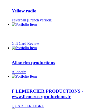
Yellow.radio
Feverball (French version)
Gift Card Review
Allonefm productions
Allonefm
F LEMERCIER PRODUCTIONS -
www.flemercierproductions.fr
QUARTIER LIBRE